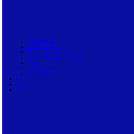
Toate articolele
Viziune de primar
Resurse pentru primarii
Politici Urbane & Guvernanta
Dialoguri
Profil de Primar
Podcast-uri
Stiri
Oferte
Despre noi