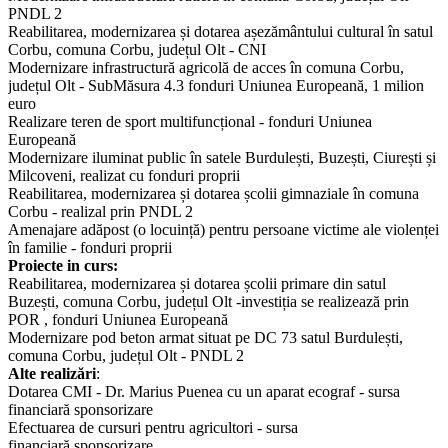
PNDL 2
Reabilitarea, modernizarea și dotarea așezământului cultural în satul
Corbu, comuna Corbu, județul Olt - CNI
Modernizare infrastructură agricolă de acces în comuna Corbu,
județul Olt - SubMăsura 4.3 fonduri Uniunea Europeană, 1 milion
euro
Realizare teren de sport multifuncțional - fonduri Uniunea
Europeană
Modernizare iluminat public în satele Burdulești, Buzești, Ciurești și
Milcoveni, realizat cu fonduri proprii
Reabilitarea, modernizarea și dotarea școlii gimnaziale în comuna
Corbu - realizal prin PNDL 2
Amenajare adăpost (o locuință) pentru persoane victime ale violenței
în familie - fonduri proprii
Proiecte in curs:
Reabilitarea, modernizarea și dotarea școlii primare din satul
Buzești, comuna Corbu, județul Olt -investiția se realizează prin
POR , fonduri Uniunea Europeană
Modernizare pod beton armat situat pe DC 73 satul Burdulești,
comuna Corbu, județul Olt - PNDL 2
Alte realizări
:
Dotarea CMI - Dr. Marius Puenea cu un aparat ecograf - sursa
financiară sponsorizare
Efectuarea de cursuri pentru agricultori - sursa
financiară sponsorizare