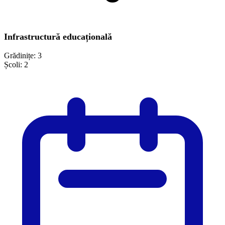
Infrastructură educațională
Grădinițe:
3
Școli:
2