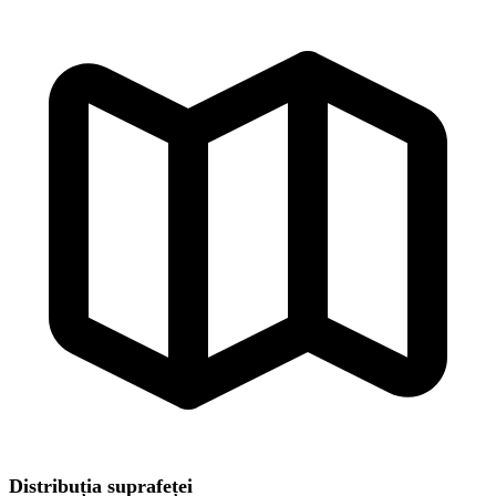
Distribuția suprafeței