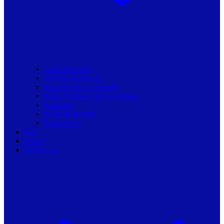
Toate articolele
Viziune de primar
Resurse pentru primarii
Politici Urbane & Guvernanta
Dialoguri
Profil de Primar
Podcast-uri
Stiri
Oferte
Despre noi