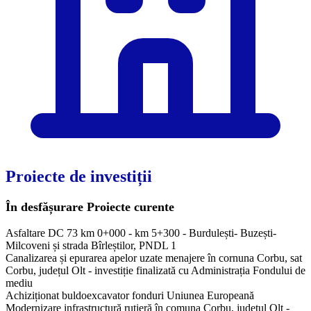
Proiecte de investiții
În desfășurare
Proiecte curente
Asfaltare DC 73 km 0+000 - km 5+300 - Burdulești- Buzești-
Milcoveni și strada Bîrleștilor, PNDL 1
Canalizarea și epurarea apelor uzate menajere în cornuna Corbu, sat
Corbu, județul Olt - investiție finalizată cu Administrația Fondului de
mediu
Achiziționat buldoexcavator fonduri Uniunea Europeană
Modernizare infrastructură rutieră în comuna Corbu, județul Olt -