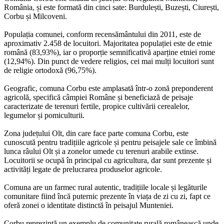
România, și este formată din cinci sate: Burdulești, Buzești, Ciurești,
Corbu și Milcoveni.
Populația comunei, conform recensământului din 2011, este de
aproximativ 2.458 de locuitori. Majoritatea populației este de etnie
română (83,93%), iar o proporție semnificativă aparține etniei rome
(12,94%). Din punct de vedere religios, cei mai mulți locuitori sunt
de religie ortodoxă (96,75%).
Geografic, comuna Corbu este amplasată într-o zonă preponderent
agricolă, specifică câmpiei Române și beneficiază de peisaje
caracterizate de terenuri fertile, propice cultivării cerealelor,
legumelor și pomiculturii.
Zona județului Olt, din care face parte comuna Corbu, este
cunoscută pentru tradițiile agricole și pentru peisajele sale ce îmbină
lunca râului Olt și a zonelor umede cu terenuri arabile extinse.
Locuitorii se ocupă în principal cu agricultura, dar sunt prezente și
activități legate de prelucrarea produselor agricole.
Comuna are un farmec rural autentic, tradițiile locale și legăturile
comunitare fiind încă puternic prezente în viața de zi cu zi, fapt ce
oferă zonei o identitate distinctă în peisajul Munteniei.
Corbu reprezintă un exemplu de comunitate rurală românească unde