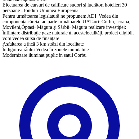
Efectuarea de cursuri de calificare sudori și lucrători hotelieri 30
persoane - fonduri Uniunea Europeană
Pentru următoarea legislatură ne propunem ADI Vedea din
componența căreia fac parte următoarele UAT-uri: Corbu, lcoana,
Movileni,Optași- Măgura și Sârbii- Măgura realizare investiției:
Înființare distribuție gaze naturale în acestelocalități, proiect eligibil,
vom vedea sursa de finanțare
Asfaltarea a încă 3 km străzi din localitate
Îndiguirea râului Vedea în zonele inundabile
Modernizare iluminat puplic în satul Corbu