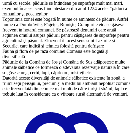
urmă cu secole, pădurile se întindeau pe suprafeţe mult mai mari,
exempul în acest sens fiind atestarea din anul 1224 acelei "păduri a
romanilor şi pecenegilor"
Toponimia zonei este bogată în nume ce amintesc de pădure. Astfel
nume ca Dumbrăvile, Făgeţel, Branişte, Crangurile etc. se găsesc
frecvent în hotarul comunei. Se păstrează denumiri care arată
acţiunea omului asupra pădurii pentru câştigarea de suprafeţe pentru
agricultură şi păşunat. Elocvent în acest sens sunt Lazurile şi
Securile, care indică şi tehnica folosită pentru defrişare
Fauna şi flora de pe raza comunei Comana este bogată şi
diversificată
Pădurile de la Comăna de Jos şi Comăna de Sus adăpostesc multe
animale sălbatice ce formează o adevărată rezervaţie naturală în care
se găsesc urşi, cerbi, lupi, căprioare, mistreţi etc.
Datorită aceste diversităţi de animale sălbatice existente în zonă, a
frumuseţii peisajului, precum şi a mediului ambiant nepoluat comuna
este frecventată din ce în ce mai mult de către turiştii străini, fapt ce
trebuie luat în considerare ca o viitoare sursă alternativă de venituri.