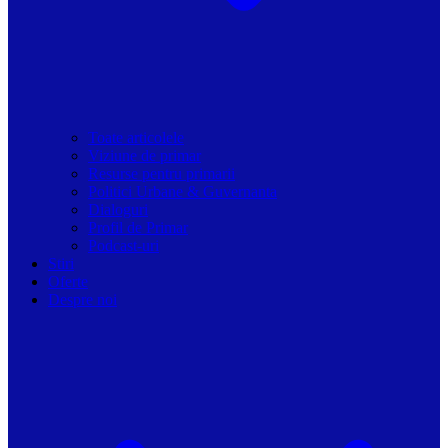
Toate articolele
Viziune de primar
Resurse pentru primarii
Politici Urbane & Guvernanta
Dialoguri
Profil de Primar
Podcast-uri
Stiri
Oferte
Despre noi