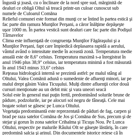
îngustă şi joasă, cu o înclinare de la nord spre sud, mărginită de
dealuri ce obligă Oltul să treacă printr-un culoar cunoscut sub
numele de Culoarul Comăna
Relieful comunei este format din munţi ce se întind în partea estică şi
fac parte din ramura Munţilor Perşani, a căror înălţime depăşeşte
uşor 1000 m. În partea vestică sunt dealuri care fac parte din Podişul
Târnavelor
Clima este influenţată de congruenţa Munţilor Făgăraşului şi a
Munţilor Perşani, fapt care împiedică deplasarea rapidă a aerului,
vântul având o intensitate medie în această zonă. Temperatura medie
anuală este de 8,6° celsius. Temperatura maximă s-a înregistrat în
anul 1946 plus 38,9° celsius, iar temperatura minimă a fost măsurată
în anul 1943 minus 33,6° celsius
Reţeaua hidrologică internă se prezintă astfel: pe malul stâng al
Oltului, Valea Comănii adună o sumedenie de afluenţi minori, iar pe
malul drept găsim Valea Ticuşului. Mulţi dintre afluenţii celor două
cursuri menţionate au un debit mic şi vara uneori seacă
Solul este în general mai puţin fertil, predominând solurile brune de
pădure, podzolurile, iar pe alocuri sol negru de fâneaţă. Cele mai
bogate soluri se găsesc pe Lunca Oltului.
Vegetaţia predominantă este reprezentată de păduri de fag, carpen şi
brad pe raza satelor Comăna de Jos şi Comăna de Sus, precum şi de
stejar şi gorun în zona satelor Crihalma şi Ticuşu Nou. Pe Lunca
Oltului, respectiv pe malurile Râului Olt se găseşte lăstăriş, în care
predomină salcia şi arinul. Din documentele istorice reiese că în