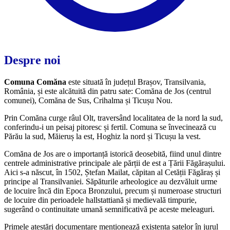
Despre noi
Comuna Comăna
este situată în județul Brașov, Transilvania,
România, și este alcătuită din patru sate: Comăna de Jos (centrul
comunei), Comăna de Sus, Crihalma și Ticușu Nou.
Prin Comăna curge râul Olt, traversând localitatea de la nord la sud,
conferindu-i un peisaj pitoresc și fertil. Comuna se învecinează cu
Părău la sud, Măieruș la est, Hoghiz la nord și Ticușu la vest.
Comăna de Jos are o importanță istorică deosebită, fiind unul dintre
centrele administrative principale ale părții de est a Țării Făgărașului.
Aici s-a născut, în 1502, Ștefan Mailat, căpitan al Cetății Făgăraș și
principe al Transilvaniei. Săpăturile arheologice au dezvăluit urme
de locuire încă din Epoca Bronzului, precum și numeroase structuri
de locuire din perioadele hallstattiană și medievală timpurie,
sugerând o continuitate umană semnificativă pe aceste meleaguri.
Primele atestări documentare menționează existența satelor în jurul