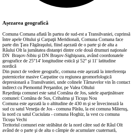
Așezarea geografică
Comuna Comana aflată în partea de sud-est a Transilvaniei, cuprinsă
între apele Oltului şi Carpaţii Meridionali, Comuna Comana face
parte din Ţara Făgăraşului, fiind aşezată de o parte şi de alta a
Râului Olt la jumătatea distanţei dintre cele două drumuri naţionale
DN Braşov-Sibiu şi DN Braşov-Sighişoara, având coordonatele
geografice de 25°14' longitudine estică şi 52° şi 11' latitudine
nordică
Din punct de vedere geografic, comuna este aşezată la interferenţa
puternicelor masive Carpatine cu regiunea geomorfologică
depresionară a Transilvaniei, unde colinele Târnavelor vin în contact
indirect cu Piemontul Perşanilor, pe Valea Oltului
Reşedinţa comunei este satul Comăna de Jos, satele aparţinătoare
comunei: Comăna de Sus, Crihalma şi Ticuşu Nou
Comuna este aşezată la o altitudine de 430 m şi se învecinează la
sud cu satul Veneţia de Jos - comuna Părău, la est comuna Măieruş,
la nord cu satul Cuciulata - comuna Hoghiz, la vest cu comuna
Ticuşu Vechi
Teritoriul comunei este străbătut de la nord către sud de Râul Olt
având de o parte şi de alta o câmpie de acumulare cuaternară,