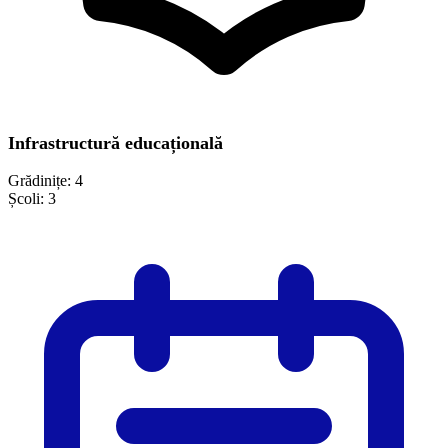
Infrastructură educațională
Grădinițe:
4
Școli:
3