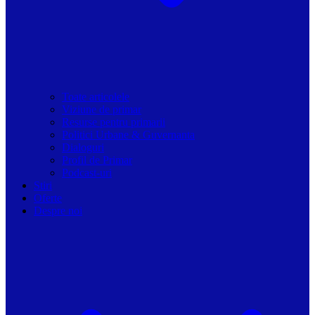
Toate articolele
Viziune de primar
Resurse pentru primarii
Politici Urbane & Guvernanta
Dialoguri
Profil de Primar
Podcast-uri
Stiri
Oferte
Despre noi