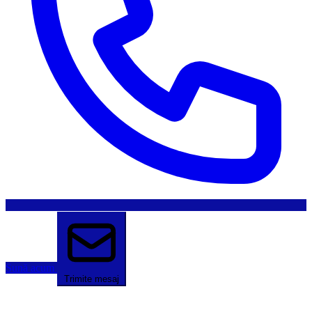
Sună acum
Trimite mesaj