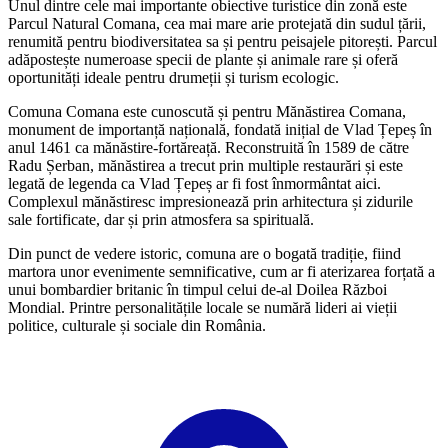
Unul dintre cele mai importante obiective turistice din zonă este
Parcul Natural Comana, cea mai mare arie protejată din sudul țării,
renumită pentru biodiversitatea sa și pentru peisajele pitorești. Parcul
adăpostește numeroase specii de plante și animale rare și oferă
oportunități ideale pentru drumeții și turism ecologic.
Comuna Comana este cunoscută și pentru Mănăstirea Comana,
monument de importanță națională, fondată inițial de Vlad Țepeș în
anul 1461 ca mănăstire-fortăreață. Reconstruită în 1589 de către
Radu Șerban, mănăstirea a trecut prin multiple restaurări și este
legată de legenda ca Vlad Țepeș ar fi fost înmormântat aici.
Complexul mănăstiresc impresionează prin arhitectura și zidurile
sale fortificate, dar și prin atmosfera sa spirituală.
Din punct de vedere istoric, comuna are o bogată tradiție, fiind
martora unor evenimente semnificative, cum ar fi aterizarea forțată a
unui bombardier britanic în timpul celui de-al Doilea Război
Mondial. Printre personalitățile locale se numără lideri ai vieții
politice, culturale și sociale din România.