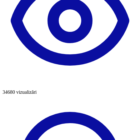
34680
vizualizări