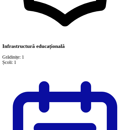
Infrastructură educațională
Grădinițe:
1
Școli:
1