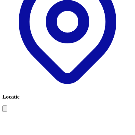
Locatie
Leaflet
|
©
OSM