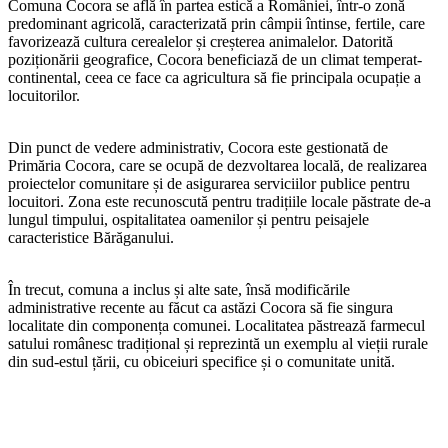
Comuna Cocora se află în partea estică a României, într-o zonă
predominant agricolă, caracterizată prin câmpii întinse, fertile, care
favorizează cultura cerealelor și creșterea animalelor. Datorită
poziționării geografice, Cocora beneficiază de un climat temperat-
continental, ceea ce face ca agricultura să fie principala ocupație a
locuitorilor.
Din punct de vedere administrativ, Cocora este gestionată de
Primăria Cocora, care se ocupă de dezvoltarea locală, de realizarea
proiectelor comunitare și de asigurarea serviciilor publice pentru
locuitori. Zona este recunoscută pentru tradițiile locale păstrate de-a
lungul timpului, ospitalitatea oamenilor și pentru peisajele
caracteristice Bărăganului.
În trecut, comuna a inclus și alte sate, însă modificările
administrative recente au făcut ca astăzi Cocora să fie singura
localitate din componența comunei. Localitatea păstrează farmecul
satului românesc tradițional și reprezintă un exemplu al vieții rurale
din sud-estul țării, cu obiceiuri specifice și o comunitate unită.