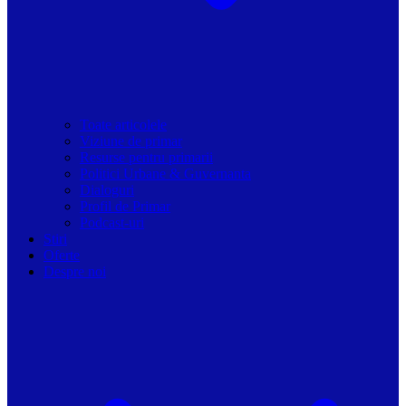
Toate articolele
Viziune de primar
Resurse pentru primarii
Politici Urbane & Guvernanta
Dialoguri
Profil de Primar
Podcast-uri
Stiri
Oferte
Despre noi