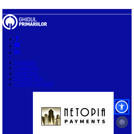
PRIMĂRII
COMPANII
ARTICOLE
DESPRE NOI
CONTACTAȚI-NE