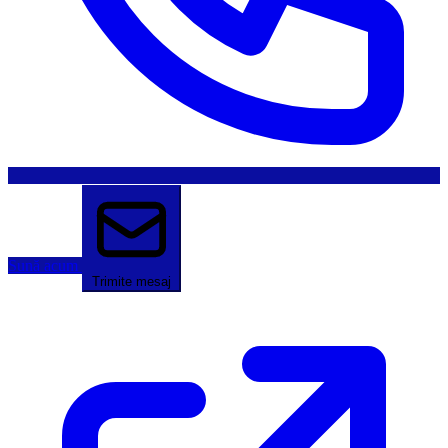
Sună acum
Trimite mesaj