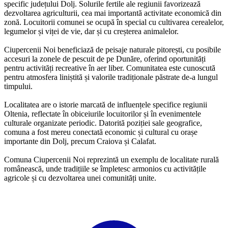
specific județului Dolj. Solurile fertile ale regiunii favorizează
dezvoltarea agriculturii, cea mai importantă activitate economică din
zonă. Locuitorii comunei se ocupă în special cu cultivarea cerealelor,
legumelor și viței de vie, dar și cu creșterea animalelor.
Ciupercenii Noi beneficiază de peisaje naturale pitorești, cu posibile
accesuri la zonele de pescuit de pe Dunăre, oferind oportunități
pentru activități recreative în aer liber. Comunitatea este cunoscută
pentru atmosfera liniștită și valorile tradiționale păstrate de-a lungul
timpului.
Localitatea are o istorie marcată de influențele specifice regiunii
Oltenia, reflectate în obiceiurile locuitorilor și în evenimentele
culturale organizate periodic. Datorită poziției sale geografice,
comuna a fost mereu conectată economic și cultural cu orașe
importante din Dolj, precum Craiova și Calafat.
Comuna Ciupercenii Noi reprezintă un exemplu de localitate rurală
românească, unde tradițiile se împletesc armonios cu activitățile
agricole și cu dezvoltarea unei comunități unite.