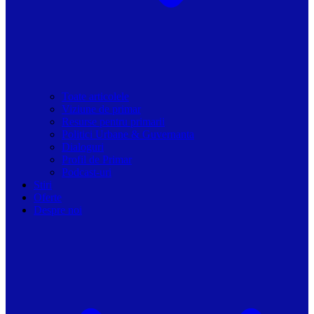
Toate articolele
Viziune de primar
Resurse pentru primarii
Politici Urbane & Guvernanta
Dialoguri
Profil de Primar
Podcast-uri
Stiri
Oferte
Despre noi