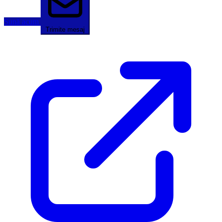
Sună acum
Trimite mesaj