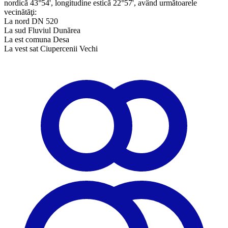
nordică 43°54', longitudine estică 22°57', având următoarele
vecinătăţi:
La nord DN 520
La sud Fluviul Dunărea
La est comuna Desa
La vest sat Ciupercenii Vechi