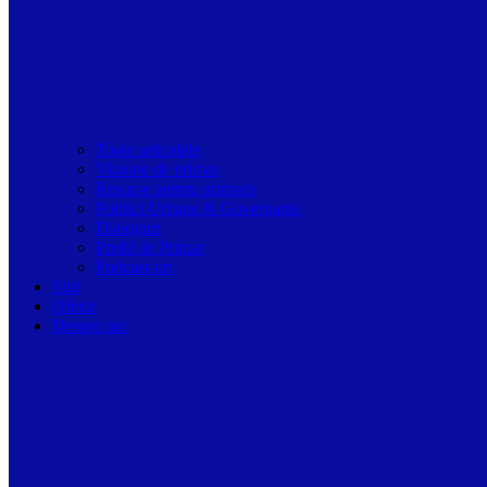
Toate articolele
Viziune de primar
Resurse pentru primarii
Politici Urbane & Guvernanta
Dialoguri
Profil de Primar
Podcast-uri
Stiri
Oferte
Despre noi