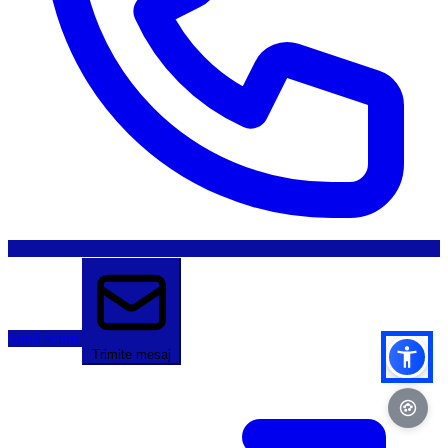
Sună acum
Trimite mesaj