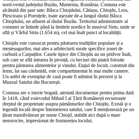
nord-vestul județului Buzău, Muntenia, România. Comuna este
alcătuită din șase sate: Bâsca Chiojdului, Cătiașu, Chiojdu, Lera,
Plescioara și Poenițele, toate așezate de-a lungul râului Bâsca
Chiojdului, un afluent al râului Buzău. Teritoriul administrativ al
comunei se întinde până la limitele nordice în masivul Siriu, unde se
află și Vârful Siriu (1.654 m), cel mai înalt punct al localității.
Chiojdu este cunoscut pentru păstrarea tradițiilor populare și a
meșteșugurilor, mai ales a arhitecturii rurale specifice zonei de
curbură a Carpaților. Casele tipice din Chiojdu au un pridvor înalt,
sub care se află intrarea în pivniță, cu beciuri din piatră folosite
pentru păstrarea alimentelor și vinului. Etajul de locuit, construit din
lemn, lut sau cărămidă, este compartimentat în mai multe camere.
Un astfel de exemplar de casă poate fi admirat în prezent și la
Muzeul Satului din București.
Comuna are o istorie bogată, atestată documentar pentru prima dată
în 1418, când voievodul Mihail I al Țării Românești recunoaște
dreptul de proprietate asupra pământurilor din Chiojdu. Există și o
legendă locală despre întemeierea satului, care îl menționează pe un
țăran transilvănean pe nume Chiojd, stabilit aici după o mare
nenorocire, impresionat de frumusețea locului.