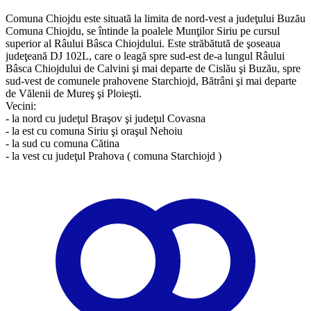
Comuna Chiojdu este situată la limita de nord-vest a judeţului Buzău
Comuna Chiojdu, se întinde la poalele Munţilor Siriu pe cursul
superior al Râului Bâsca Chiojdului. Este străbătută de şoseaua
judeţeană DJ 102L, care o leagă spre sud-est de-a lungul Râului
Bâsca Chiojdului de Calvini şi mai departe de Cislău şi Buzău, spre
sud-vest de comunele prahovene Starchiojd, Bătrâni şi mai departe
de Vălenii de Mureş şi Ploieşti.
Vecini:
- la nord cu judeţul Braşov şi judeţul Covasna
- la est cu comuna Siriu şi oraşul Nehoiu
- la sud cu comuna Cătina
- la vest cu judeţul Prahova ( comuna Starchiojd )