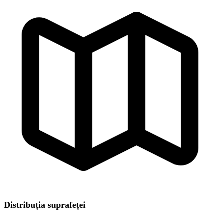
Distribuția suprafeței