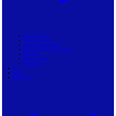
Toate articolele
Viziune de primar
Resurse pentru primarii
Politici Urbane & Guvernanta
Dialoguri
Profil de Primar
Podcast-uri
Stiri
Oferte
Despre noi