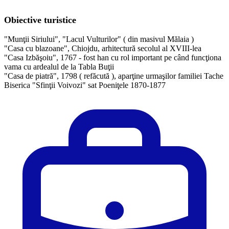
Obiective turistice
"Munţii Siriului", "Lacul Vulturilor" ( din masivul Mălaia )
"Casa cu blazoane", Chiojdu, arhitectură secolul al XVIII-lea
"Casa Izbăşoiu", 1767 - fost han cu rol important pe când funcţiona
vama cu ardealul de la Tabla Buţii
"Casa de piatră", 1798 ( refăcută ), aparţine urmaşilor familiei Tache
Biserica "Sfinţii Voivozi" sat Poeniţele 1870-1877