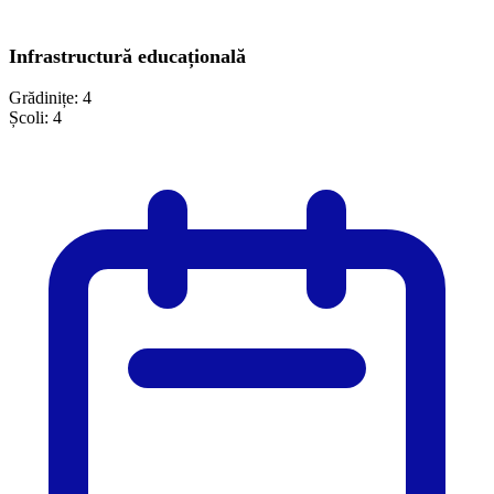
Infrastructură educațională
Grădinițe:
4
Școli:
4