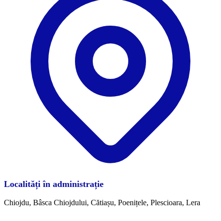
Localități în administrație
Chiojdu, Bâsca Chiojdului, Cătiașu, Poenițele, Plescioara, Lera