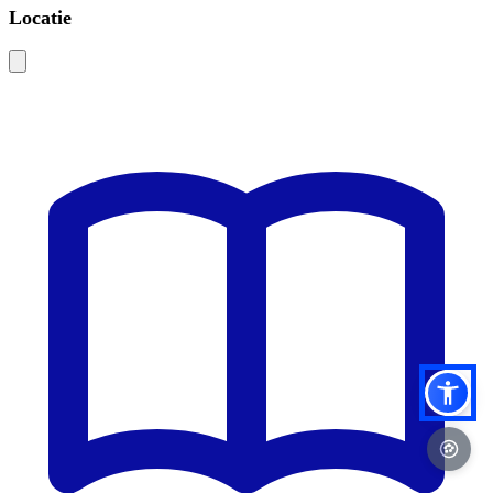
Locatie
Leaflet
|
©
OSM