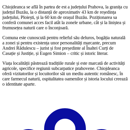
Chiojdeanca se află în partea de est a județului Prahova, la granița cu
județul Buzău, la o distanță de aproximativ 43 km de reședința
județului, Ploiești, și la 60 km de orașul Buzău. Poziționarea sa
conferă comunei acces facil atât la zonele urbane, cât și la liniștea și
frumusețea naturii care o înconjoară.
Comuna este cunoscută pentru relieful său deluros, bogăția naturală
a zonei și pentru existența unor personalități marcante, precum
Andrei Rădulescu – jurist și fost președinte al Înaltei Curți de
Casație și Justiție, și Eugen Simion – critic și istoric literar.
Viața localității păstrează tradițiile rurale și este marcată de activități
agricole, specifice regiunii subcarpatice prahovene. Chiojdeanca
oferă vizitatorilor și locuitorilor săi un mediu autentic românesc, în
care farmecul naturii, ospitalitatea oamenilor și istoria locului creează
o identitate aparte.