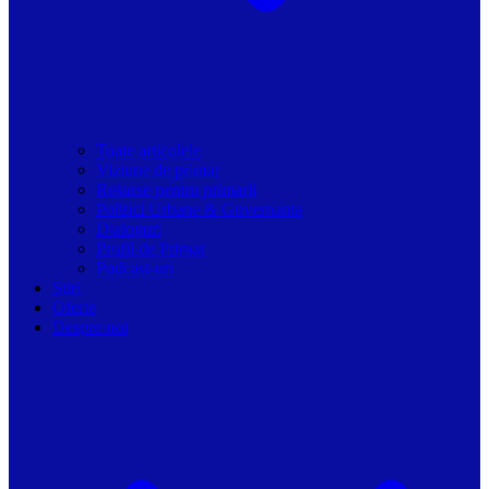
Toate articolele
Viziune de primar
Resurse pentru primarii
Politici Urbane & Guvernanta
Dialoguri
Profil de Primar
Podcast-uri
Stiri
Oferte
Despre noi