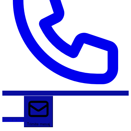
Sună acum
Trimite mesaj