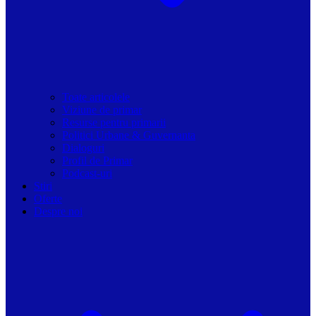
Toate articolele
Viziune de primar
Resurse pentru primarii
Politici Urbane & Guvernanta
Dialoguri
Profil de Primar
Podcast-uri
Stiri
Oferte
Despre noi