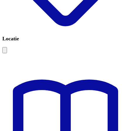
Locatie
Leaflet
|
©
OSM