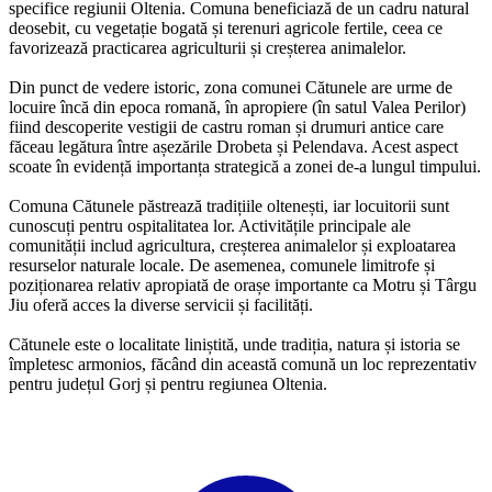
specifice regiunii Oltenia. Comuna beneficiază de un cadru natural
deosebit, cu vegetație bogată și terenuri agricole fertile, ceea ce
favorizează practicarea agriculturii și creșterea animalelor.
Din punct de vedere istoric, zona comunei Cătunele are urme de
locuire încă din epoca romană, în apropiere (în satul Valea Perilor)
fiind descoperite vestigii de castru roman și drumuri antice care
făceau legătura între așezările Drobeta și Pelendava. Acest aspect
scoate în evidență importanța strategică a zonei de-a lungul timpului.
Comuna Cătunele păstrează tradițiile oltenești, iar locuitorii sunt
cunoscuți pentru ospitalitatea lor. Activitățile principale ale
comunității includ agricultura, creșterea animalelor și exploatarea
resurselor naturale locale. De asemenea, comunele limitrofe și
poziționarea relativ apropiată de orașe importante ca Motru și Târgu
Jiu oferă acces la diverse servicii și facilități.
Cătunele este o localitate liniștită, unde tradiția, natura și istoria se
împletesc armonios, făcând din această comună un loc reprezentativ
pentru județul Gorj și pentru regiunea Oltenia.