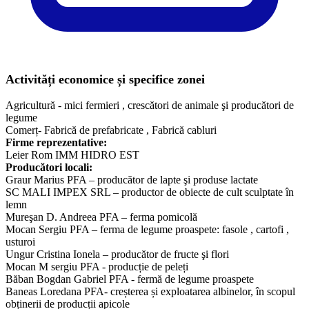
Activități economice și specifice zonei
Agricultură - mici fermieri , crescători de animale şi producători de
legume
Comerț- Fabrică de prefabricate , Fabrică cabluri
Firme reprezentative:
Leier Rom IMM HIDRO EST
Producători locali:
Graur Marius PFA – producător de lapte şi produse lactate
SC MALI IMPEX SRL – productor de obiecte de cult sculptate în
lemn
Mureşan D. Andreea PFA – ferma pomicolă
Mocan Sergiu PFA – ferma de legume proaspete: fasole , cartofi ,
usturoi
Ungur Cristina Ionela – producător de fructe şi flori
Mocan M sergiu PFA - producție de peleți
Băban Bogdan Gabriel PFA - fermă de legume proaspete
Baneas Loredana PFA- creșterea și exploatarea albinelor, în scopul
obținerii de producții apicole