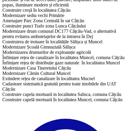
popas, iluminare modern și eficientă
Construire creșă în localitatea Câțcău
Modernizare sediu vechi Primărie
Amenajare Parc Zona Centrală în sat Câțcău
Construire punct Trafo zona Lunca Câțcăului
Modernizare drum comunal DC177 Cățcău-Vad, o alternativă
pentru evitarea ambuteiajelor de la intrarea în Dej
Construirea de trotuare în localitățile Sălișca și Muncel
Modernizare Școală Gimnazială Sălișca
Modernizarea drumurilor de exploatație agricolă
Înființare rețea de canalizare în localitatea Muncel, comuna Cățcău
Înființare rețea de distribuție gaze naturale în localitatea Muncel
Modernizare Casa Tineretului Cățcău
Modernizare Cămin Cultural Muncel
Extindere rețea de canalizare în localitatea Mucnel
Cadastrare sistematică gratuită pentru toate imobilele din UAT
Cățcău
Construire capela mortuară in localitatea Salisca, comuna Cățcău
​Cosntruire capelă mortuară în localitatea Muncel, comuna Câțcău