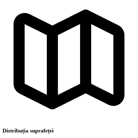
Distribuția suprafeței