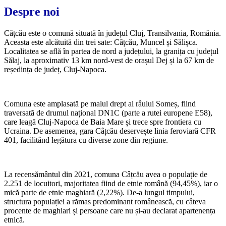
Despre noi
Câțcău este o comună situată în județul Cluj, Transilvania, România.
Aceasta este alcătuită din trei sate: Câțcău, Muncel și Sălișca.
Localitatea se află în partea de nord a județului, la granița cu județul
Sălaj, la aproximativ 13 km nord-vest de orașul Dej și la 67 km de
reședința de județ, Cluj-Napoca.
Comuna este amplasată pe malul drept al râului Someș, fiind
traversată de drumul național DN1C (parte a rutei europene E58),
care leagă Cluj-Napoca de Baia Mare și trece spre frontiera cu
Ucraina. De asemenea, gara Câțcău deservește linia feroviară CFR
401, facilitând legătura cu diverse zone din regiune.
La recensământul din 2021, comuna Câțcău avea o populație de
2.251 de locuitori, majoritatea fiind de etnie română (94,45%), iar o
mică parte de etnie maghiară (2,22%). De-a lungul timpului,
structura populației a rămas predominant românească, cu câteva
procente de maghiari și persoane care nu și-au declarat apartenența
etnică.