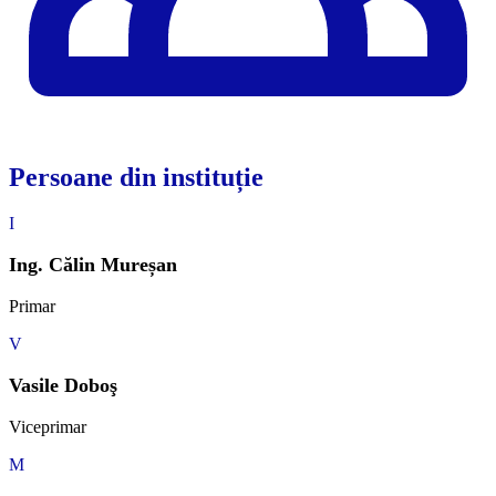
Persoane din instituție
I
Ing. Călin Mureșan
Primar
V
Vasile Doboş
Viceprimar
M