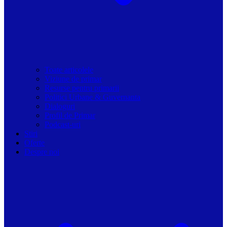
Toate articolele
Viziune de primar
Resurse pentru primarii
Politici Urbane & Guvernanta
Dialoguri
Profil de Primar
Podcast-uri
Stiri
Oferte
Despre noi