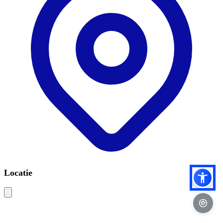
Locatie
Leaflet
|
©
OSM