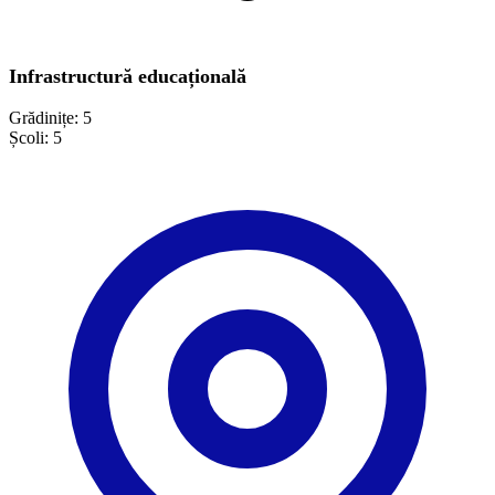
Infrastructură educațională
Grădinițe:
5
Școli:
5