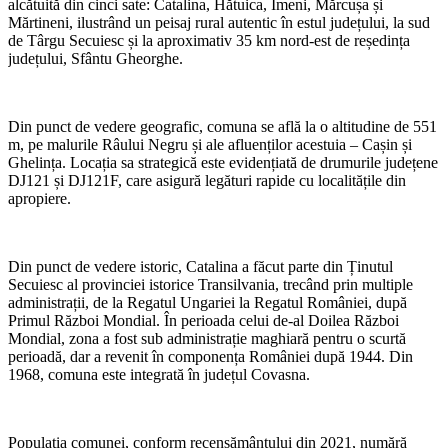
alcătuită din cinci sate: Catalina, Hătuica, Imeni, Mărcușa și
Mărtineni, ilustrând un peisaj rural autentic în estul județului, la sud
de Târgu Secuiesc și la aproximativ 35 km nord-est de reședința
județului, Sfântu Gheorghe.
Din punct de vedere geografic, comuna se află la o altitudine de 551
m, pe malurile Râului Negru și ale afluenților acestuia – Cașin și
Ghelința. Locația sa strategică este evidențiată de drumurile județene
DJ121 și DJ121F, care asigură legături rapide cu localitățile din
apropiere.
Din punct de vedere istoric, Catalina a făcut parte din Ținutul
Secuiesc al provinciei istorice Transilvania, trecând prin multiple
administrații, de la Regatul Ungariei la Regatul României, după
Primul Război Mondial. În perioada celui de-al Doilea Război
Mondial, zona a fost sub administrație maghiară pentru o scurtă
perioadă, dar a revenit în componența României după 1944. Din
1968, comuna este integrată în județul Covasna.
Populația comunei, conform recensământului din 2021, numără