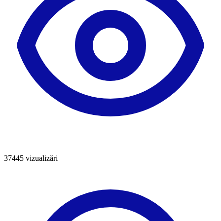
37445
vizualizări