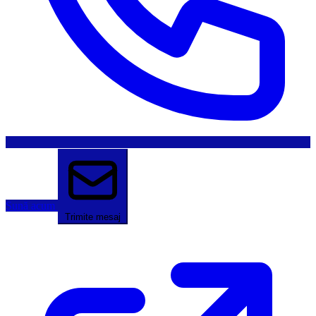
Sună acum
Trimite mesaj