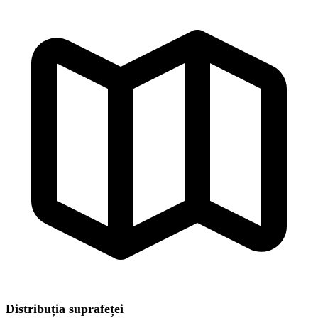
Distribuția suprafeței