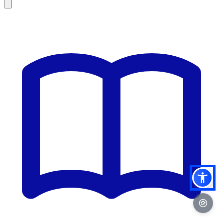
Leaflet
|
©
OSM