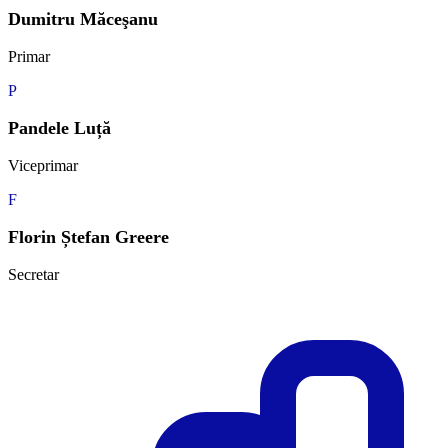
Dumitru Măceşanu
Primar
P
Pandele Luță
Viceprimar
F
Florin Ștefan Greere
Secretar