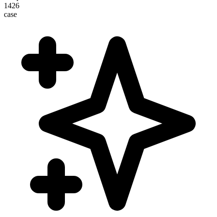
1426
case