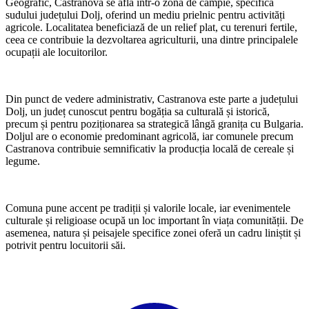
Geografic, Castranova se află într-o zonă de câmpie, specifică
sudului județului Dolj, oferind un mediu prielnic pentru activități
agricole. Localitatea beneficiază de un relief plat, cu terenuri fertile,
ceea ce contribuie la dezvoltarea agriculturii, una dintre principalele
ocupații ale locuitorilor.
Din punct de vedere administrativ, Castranova este parte a județului
Dolj, un județ cunoscut pentru bogăția sa culturală și istorică,
precum și pentru poziționarea sa strategică lângă granița cu Bulgaria.
Doljul are o economie predominant agricolă, iar comunele precum
Castranova contribuie semnificativ la producția locală de cereale și
legume.
Comuna pune accent pe tradiții și valorile locale, iar evenimentele
culturale și religioase ocupă un loc important în viața comunității. De
asemenea, natura și peisajele specifice zonei oferă un cadru liniștit și
potrivit pentru locuitorii săi.