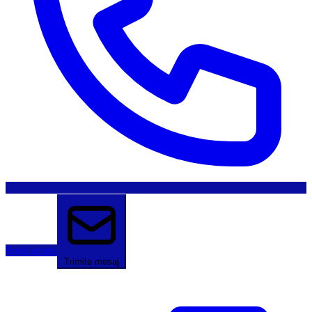
Sună acum
Trimite mesaj