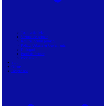
Toate articolele
Viziune de primar
Resurse pentru primarii
Politici Urbane & Guvernanta
Dialoguri
Profil de Primar
Podcast-uri
Stiri
Oferte
Despre noi