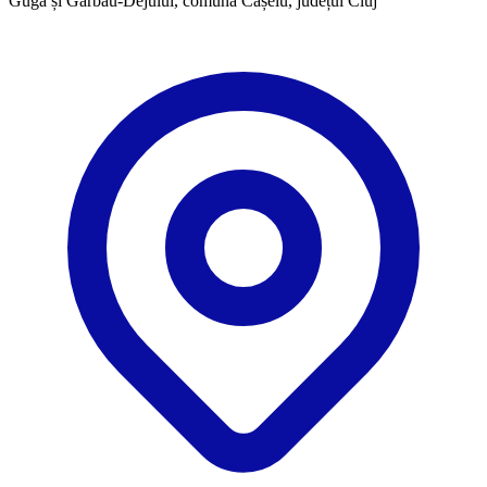
Guga și Garbău-Dejului, comuna Cășeiu, județul Cluj