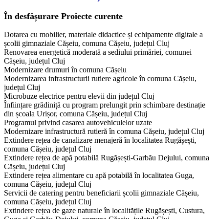
În desfășurare
Proiecte curente
Dotarea cu mobilier, materiale didactice și echipamente digitale a
școlii gimnaziale Cășeiu, comuna Cășeiu, județul Cluj
Renovarea energetică moderată a sediului primăriei, comunei
Cășeiu, județul Cluj
Modernizare drumuri în comuna Cășeiu
Modernizarea infrastructurii rutiere agricole în comuna Cășeiu,
județul Cluj
Microbuze electrice pentru elevii din județul Cluj
Înființare grădiniță cu program prelungit prin schimbare destinație
din școala Urișor, comuna Cășeiu, județul Cluj
Programul privind casarea autovehiculelor uzate
Modernizare infrastructură rutieră în comuna Cășeiu, județul Cluj
Extindere rețea de canalizare menajeră în localitatea Rugășești,
comuna Cășeiu, județul Cluj
Extindere rețea de apă potabilă Rugășești-Garbău Dejului, comuna
Cășeiu, județul Cluj
Extindere rețea alimentare cu apă potabilă în localitatea Guga,
comuna Cășeiu, județul Cluj
Servicii de catering pentru beneficiarii școlii gimnaziale Cășeiu,
comuna Cășeiu, județul Cluj
​Extindere rețea de gaze naturale în localitățile Rugășești, Custura,