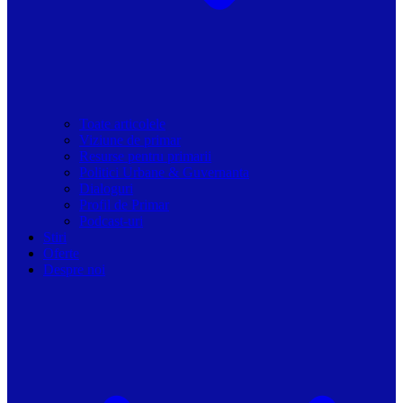
Toate articolele
Viziune de primar
Resurse pentru primarii
Politici Urbane & Guvernanta
Dialoguri
Profil de Primar
Podcast-uri
Stiri
Oferte
Despre noi