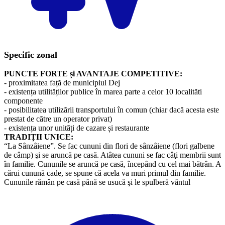
Specific zonal
PUNCTE FORTE și AVANTAJE COMPETITIVE:
- proximitatea față de municipiul Dej
- existența utilităților publice în marea parte a celor 10 localităti
componente
- posibilitatea utilizării transportului în comun (chiar dacă acesta este
prestat de către un operator privat)
- existența unor unități de cazare și restaurante
TRADIȚII UNICE:
​“La Sânzâiene”. Se fac cununi din flori de sânzâiene (flori galbene
de câmp) şi se aruncă pe casă. Atâtea cununi se fac câţi membrii sunt
în familie. Cununile se aruncă pe casă, începând cu cel mai bătrân. A
cărui cunună cade, se spune că acela va muri primul din familie.
Cununile rămân pe casă până se usucă şi le spulberă vântul