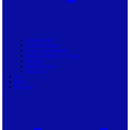
Toate articolele
Viziune de primar
Resurse pentru primarii
Politici Urbane & Guvernanta
Dialoguri
Profil de Primar
Podcast-uri
Stiri
Oferte
Despre noi