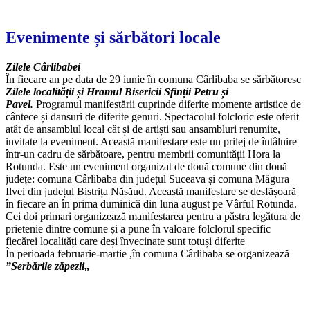
Evenimente și sărbători locale
Zilele Cârlibabei
În fiecare an pe data de 29 iunie în comuna Cârlibaba se sărbătoresc
Zilele localității și Hramul Bisericii Sfinții Petru și
Pavel.
Programul manifestării cuprinde diferite momente artistice de
cântece și dansuri de diferite genuri. Spectacolul folcloric este oferit
atât de ansamblul local cât și de artiști sau ansambluri renumite,
invitate la eveniment. Această manifestare este un prilej de întâlnire
într-un cadru de sărbătoare, pentru membrii comunității Hora la
Rotunda. Este un eveniment organizat de două comune din două
județe: comuna Cârlibaba din județul Suceava și comuna Măgura
Ilvei din județul Bistrița Năsăud. Această manifestare se desfășoară
în fiecare an în prima duminică din luna august pe Vârful Rotunda.
Cei doi primari organizează manifestarea pentru a păstra legătura de
prietenie dintre comune și a pune în valoare folclorul specific
fiecărei localități care deși învecinate sunt totuși diferite
În perioada februarie-martie ,în comuna Cârlibaba se organizează
”Serbările zăpezii„