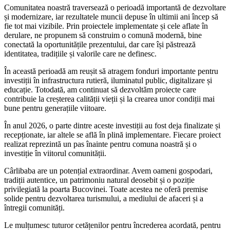
Comunitatea noastră traversează o perioadă importantă de dezvoltare
și modernizare, iar rezultatele muncii depuse în ultimii ani încep să
fie tot mai vizibile. Prin proiectele implementate și cele aflate în
derulare, ne propunem să construim o comună modernă, bine
conectată la oportunitățile prezentului, dar care își păstrează
identitatea, tradițiile și valorile care ne definesc.
În această perioadă am reușit să atragem fonduri importante pentru
investiții în infrastructura rutieră, iluminatul public, digitalizare și
educație. Totodată, am continuat să dezvoltăm proiecte care
contribuie la creșterea calității vieții și la crearea unor condiții mai
bune pentru generațiile viitoare.
În anul 2026, o parte dintre aceste investiții au fost deja finalizate și
recepționate, iar altele se află în plină implementare. Fiecare proiect
realizat reprezintă un pas înainte pentru comuna noastră și o
investiție în viitorul comunității.
Cârlibaba are un potențial extraordinar. Avem oameni gospodari,
tradiții autentice, un patrimoniu natural deosebit și o poziție
privilegiată la poarta Bucovinei. Toate acestea ne oferă premise
solide pentru dezvoltarea turismului, a mediului de afaceri și a
întregii comunități.
Le mulțumesc tuturor cetățenilor pentru încrederea acordată, pentru