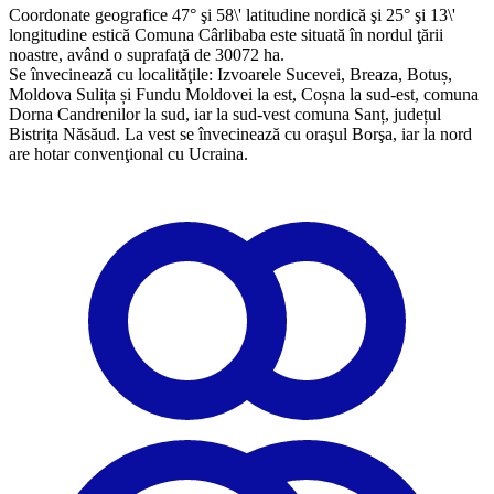
Coordonate geografice 47° şi 58\' latitudine nordică şi 25° şi 13\'
longitudine estică Comuna Cârlibaba este situată în nordul ţării
noastre, având o suprafaţă de 30072 ha.
Se învecinează cu localităţile: Izvoarele Sucevei, Breaza, Botuș,
Moldova Sulița și Fundu Moldovei la est, Coșna la sud-est, comuna
Dorna Candrenilor la sud, iar la sud-vest comuna Sanț, județul
Bistrița Năsăud. La vest se învecinează cu oraşul Borşa, iar la nord
are hotar convenţional cu Ucraina.