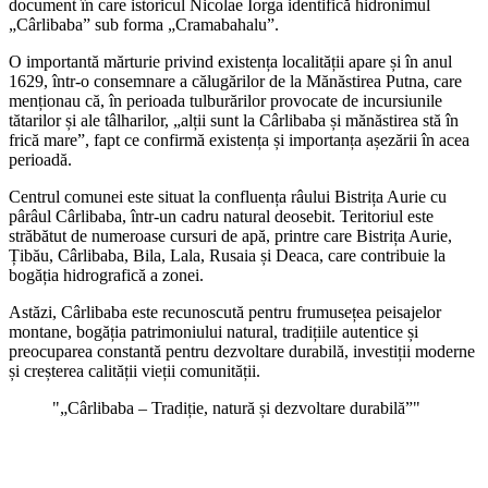
document în care istoricul Nicolae Iorga identifică hidronimul
„Cârlibaba” sub forma „Cramabahalu”.
O importantă mărturie privind existența localității apare și în anul
1629, într-o consemnare a călugărilor de la Mănăstirea Putna, care
menționau că, în perioada tulburărilor provocate de incursiunile
tătarilor și ale tâlharilor, „alții sunt la Cârlibaba și mănăstirea stă în
frică mare”, fapt ce confirmă existența și importanța așezării în acea
perioadă.
Centrul comunei este situat la confluența râului Bistrița Aurie cu
pârâul Cârlibaba, într-un cadru natural deosebit. Teritoriul este
străbătut de numeroase cursuri de apă, printre care Bistrița Aurie,
Țibău, Cârlibaba, Bila, Lala, Rusaia și Deaca, care contribuie la
bogăția hidrografică a zonei.
Astăzi, Cârlibaba este recunoscută pentru frumusețea peisajelor
montane, bogăția patrimoniului natural, tradițiile autentice și
preocuparea constantă pentru dezvoltare durabilă, investiții moderne
și creșterea calității vieții comunității.
"„Cârlibaba – Tradiție, natură și dezvoltare durabilă”"