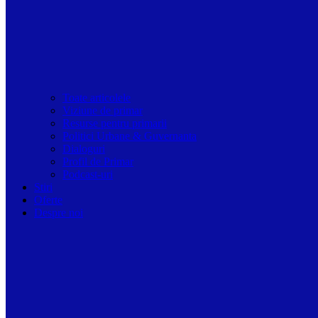
Toate articolele
Viziune de primar
Resurse pentru primarii
Politici Urbane & Guvernanta
Dialoguri
Profil de Primar
Podcast-uri
Stiri
Oferte
Despre noi