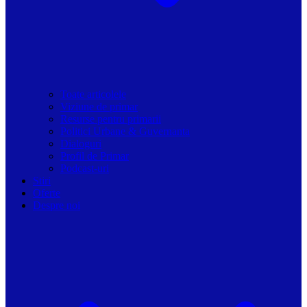
Toate articolele
Viziune de primar
Resurse pentru primarii
Politici Urbane & Guvernanta
Dialoguri
Profil de Primar
Podcast-uri
Stiri
Oferte
Despre noi