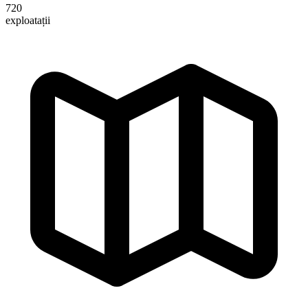
720
exploatații