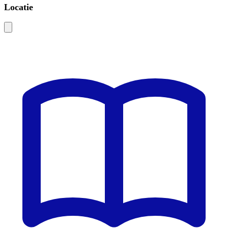
Locatie
Leaflet
|
©
OSM