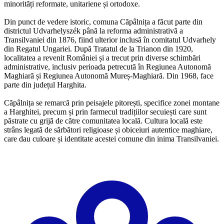
minorități reformate, unitariene și ortodoxe.
Din punct de vedere istoric, comuna Căpâlnița a făcut parte din
districtul Udvarhelyszék până la reforma administrativă a
Transilvaniei din 1876, fiind ulterior inclusă în comitatul Udvarhely
din Regatul Ungariei. După Tratatul de la Trianon din 1920,
localitatea a revenit României și a trecut prin diverse schimbări
administrative, inclusiv perioada petrecută în Regiunea Autonomă
Maghiară și Regiunea Autonomă Mureș-Maghiară. Din 1968, face
parte din județul Harghita.
Căpâlnița se remarcă prin peisajele pitorești, specifice zonei montane
a Harghitei, precum și prin farmecul tradițiilor secuiești care sunt
păstrate cu grijă de către comunitatea locală. Cultura locală este
strâns legată de sărbători religioase și obiceiuri autentice maghiare,
care dau culoare și identitate acestei comune din inima Transilvaniei.