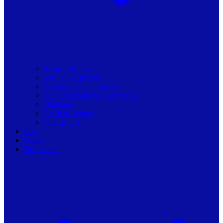
Toate articolele
Viziune de primar
Resurse pentru primarii
Politici Urbane & Guvernanta
Dialoguri
Profil de Primar
Podcast-uri
Stiri
Oferte
Despre noi