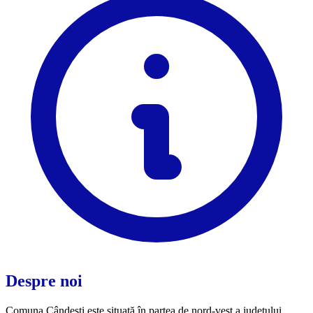
Despre noi
Comuna Cândești este situată în partea de nord-vest a județului