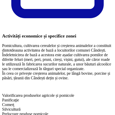
Activități economice și specifice zonei
Pomicultura, cultivarea cerealelor și creșterea animalelor a constituit
dintotdeauna activitatea de bază a locuitorilor comunei Cândești.
Îndeletnicirea de bază a acestora este așadar cultivarea pomilor de
diferite feluri (meri, peri, pruni, cireși, vișini, gutui), ale căror roade
le utilizează în fabricarea sucurilor naturale, a unor băuturi alcoolice
sau le comercializează în târguri special organizate.
În ceea ce privește creșterea animalelor, pe lângă bovine, porcine și
păsări, țăranii din Cândești dețin și ovine.
Valorificarea produselor agricole și pomicole
Panificaţie
Comerţ
Silvicultură
Prelucrare produse pomicole