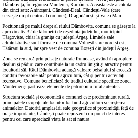
Dâmbovița, în regiunea Muntenia, România. Aceasta este alcătuită
din cinci sate: Aninoșani, Cândești-Deal, Cândești-Vale (care
servește drept centru al comunei), Dragodănești și Valea Mare.
Poziționată pe malul drept al râului Dâmbovița, comuna se găsește la
aproximativ 32 de kilometri de reședința județului, municipiul
Târgoviște, chiar la granița cu județul Argeș. Limitele sale
administrative sunt formate de comuna Voinești spre nord și est,
Tătărani la sud, iar spre vest de comuna Boțești din județul Argeș.
Zona se remarcă prin peisaje naturale frumoase, având în apropiere
dealuri și păduri care contribuie la un cadru liniștit și atractiv pentru
locuitorii săi. Râul Dâmbovița adaugă valoare peisajului și creează
condiții favorabile atât pentru agricultură, cât și pentru activități
recreative. Comuna beneficiază de tradiții culturale specifice zonei
Munteniei și păstrează elemente de patrimoniu rural autentic.
Structura socială și economică a comunei este predominant rurală,
principalele ocupații ale locuitorilor fiind agricultura și creșterea
animalelor. Datorită amplasării sale geografice și proximității față de
orașe importante, Cândești poate reprezenta un punct de interes
pentru cei care apreciază viața la sat și natura.