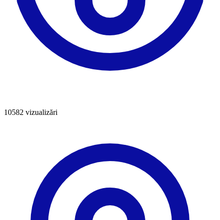
10582
vizualizări