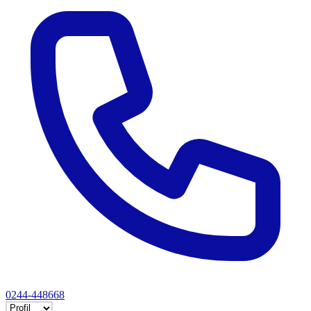
0244-448668
Selectează tab