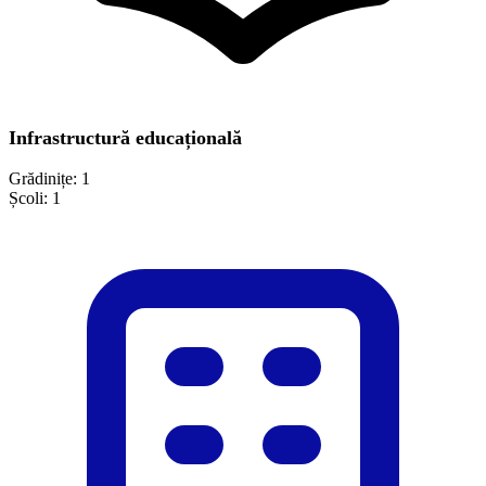
Infrastructură educațională
Grădinițe:
1
Școli:
1