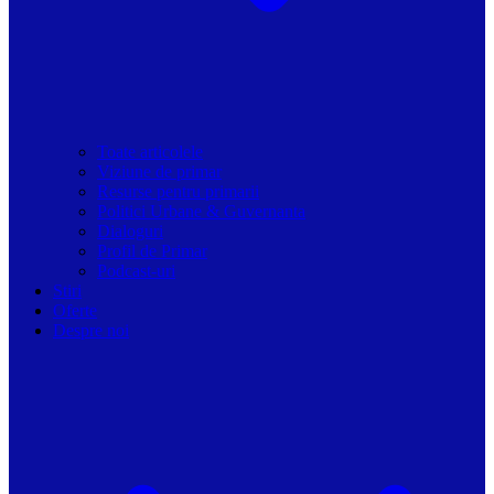
Toate articolele
Viziune de primar
Resurse pentru primarii
Politici Urbane & Guvernanta
Dialoguri
Profil de Primar
Podcast-uri
Stiri
Oferte
Despre noi