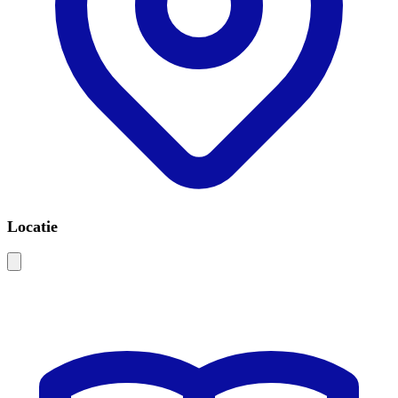
Locatie
Leaflet
|
©
OSM