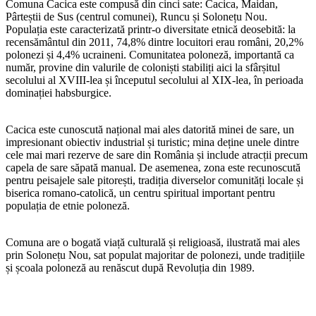
Comuna Cacica este compusă din cinci sate: Cacica, Maidan,
Pârteștii de Sus (centrul comunei), Runcu și Solonețu Nou.
Populația este caracterizată printr-o diversitate etnică deosebită: la
recensământul din 2011, 74,8% dintre locuitori erau români, 20,2%
polonezi și 4,4% ucraineni. Comunitatea poloneză, importantă ca
număr, provine din valurile de coloniști stabiliți aici la sfârșitul
secolului al XVIII-lea și începutul secolului al XIX-lea, în perioada
dominației habsburgice.
Cacica este cunoscută național mai ales datorită minei de sare, un
impresionant obiectiv industrial și turistic; mina deține unele dintre
cele mai mari rezerve de sare din România și include atracții precum
capela de sare săpată manual. De asemenea, zona este recunoscută
pentru peisajele sale pitorești, tradiția diverselor comunități locale și
biserica romano-catolică, un centru spiritual important pentru
populația de etnie poloneză.
Comuna are o bogată viață culturală și religioasă, ilustrată mai ales
prin Solonețu Nou, sat populat majoritar de polonezi, unde tradițiile
și școala poloneză au renăscut după Revoluția din 1989.