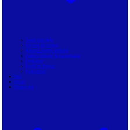
Toate articolele
Viziune de primar
Resurse pentru primarii
Politici Urbane & Guvernanta
Dialoguri
Profil de Primar
Podcast-uri
Stiri
Oferte
Despre noi