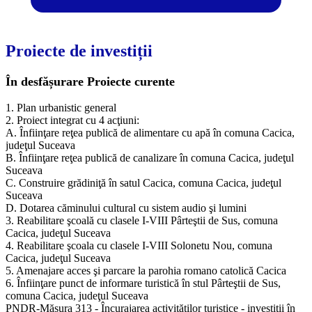
Proiecte de investiții
În desfășurare
Proiecte curente
1. Plan urbanistic general
2. Proiect integrat cu 4 acţiuni:
A. Înfiinţare reţea publică de alimentare cu apă în comuna Cacica,
judeţul Suceava
B. Înfiinţare reţea publică de canalizare în comuna Cacica, judeţul
Suceava
C. Construire grădiniţă în satul Cacica, comuna Cacica, judeţul
Suceava
D. Dotarea căminului cultural cu sistem audio şi lumini
3. Reabilitare şcoală cu clasele I-VIII Pârteştii de Sus, comuna
Cacica, judeţul Suceava
4. Reabilitare şcoala cu clasele I-VIII Solonetu Nou, comuna
Cacica, judeţul Suceava
5. Amenajare acces şi parcare la parohia romano catolică Cacica
6. Înfiinţare punct de informare turistică în stul Pârteştii de Sus,
comuna Cacica, judeţul Suceava
PNDR-Măsura 313 - Încurajarea activităţilor turistice - investiţii în