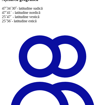
47˚34΄30˝- latitudine sudică
47˚41΄ - latitudine nordică
25˚47΄ - latitudine vestică
25˚56΄- latitudine estică