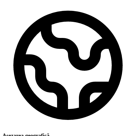
Așezarea geografică