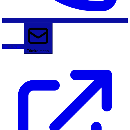
Sună acum
Trimite mesaj