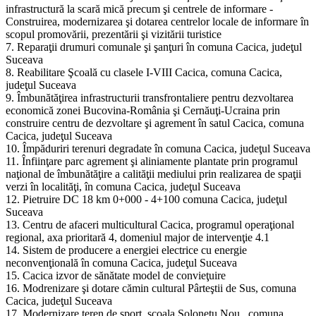
infrastructură la scară mică precum şi centrele de informare -
Construirea, modernizarea şi dotarea centrelor locale de informare în
scopul promovării, prezentării şi vizitării turistice
7. Reparaţii drumuri comunale şi şanţuri în comuna Cacica, judeţul
Suceava
8. Reabilitare Şcoală cu clasele I-VIII Cacica, comuna Cacica,
judeţul Suceava
9. Îmbunătăţirea infrastructurii transfrontaliere pentru dezvoltarea
economică zonei Bucovina-România şi Cernăuţi-Ucraina prin
construire centru de dezvoltare şi agrement în satul Cacica, comuna
Cacica, judeţul Suceava
10. Împăduriri terenuri degradate în comuna Cacica, judeţul Suceava
11. Înfiinţare parc agrement şi aliniamente plantate prin programul
naţional de îmbunătăţire a calităţii mediului prin realizarea de spaţii
verzi în localităţi, în comuna Cacica, judeţul Suceava
12. Pietruire DC 18 km 0+000 - 4+100 comuna Cacica, judeţul
Suceava
13. Centru de afaceri multicultural Cacica, programul operaţional
regional, axa prioritară 4, domeniul major de intervenţie 4.1
14. Sistem de producere a energiei electrice cu energie
neconvenţională în comuna Cacica, judeţul Suceava
15. Cacica izvor de sănătate model de convieţuire
16. Modrenizare şi dotare cămin cultural Pârteştii de Sus, comuna
Cacica, judeţul Suceava
17. Modernizare teren de sport, şcoala Solonetu Nou, comuna