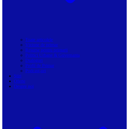
Toate articolele
Viziune de primar
Resurse pentru primarii
Politici Urbane & Guvernanta
Dialoguri
Profil de Primar
Podcast-uri
Stiri
Oferte
Despre noi