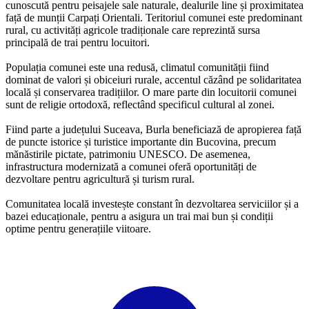
cunoscută pentru peisajele sale naturale, dealurile line și proximitatea
față de munții Carpați Orientali. Teritoriul comunei este predominant
rural, cu activități agricole tradiționale care reprezintă sursa
principală de trai pentru locuitori.
Populația comunei este una redusă, climatul comunității fiind
dominat de valori și obiceiuri rurale, accentul căzând pe solidaritatea
locală și conservarea tradițiilor. O mare parte din locuitorii comunei
sunt de religie ortodoxă, reflectând specificul cultural al zonei.
Fiind parte a județului Suceava, Burla beneficiază de apropierea față
de puncte istorice și turistice importante din Bucovina, precum
mănăstirile pictate, patrimoniu UNESCO. De asemenea,
infrastructura modernizată a comunei oferă oportunități de
dezvoltare pentru agricultură și turism rural.
Comunitatea locală investește constant în dezvoltarea serviciilor și a
bazei educaționale, pentru a asigura un trai mai bun și condiții
optime pentru generațiile viitoare.