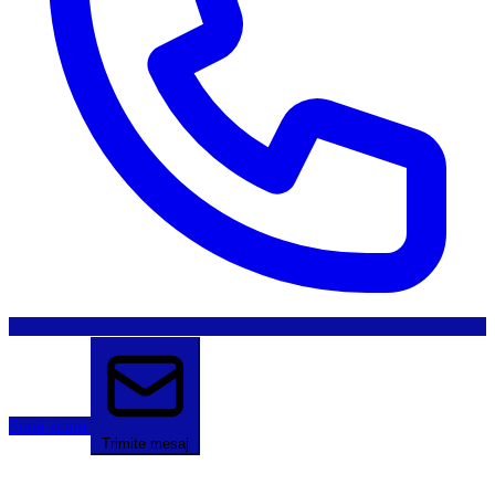
Sună acum
Trimite mesaj