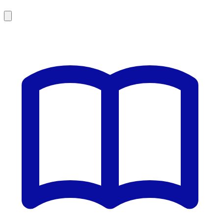
Leaflet
|
©
OSM