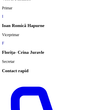
Primar
I
Ioan Romică Hapurne
Viceprimar
F
Florița- Crina Juravle
Secretar
Contact rapid