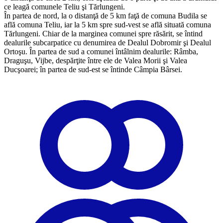
ce leagă comunele Teliu şi Tărlungeni.
​În partea de nord, la o distanţă de 5 km faţă de comuna Budila se
află comuna Teliu, iar la 5 km spre sud-vest se află situată comuna
Tărlungeni. Chiar de la marginea comunei spre răsărit, se întind
dealurile subcarpatice cu denumirea de Dealul Dobromir şi Dealul
Ortoşu. În partea de sud a comunei întâlnim dealurile: Râmba,
Draguşu, Vijbe, despărţite între ele de Valea Morii şi Valea
Ducşoarei; în partea de sud-est se întinde Câmpia Bârsei.