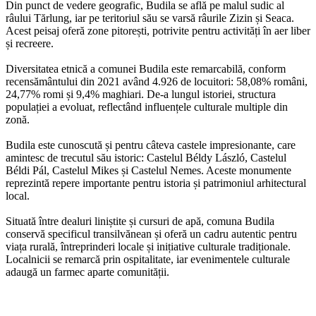
Din punct de vedere geografic, Budila se află pe malul sudic al
râului Tărlung, iar pe teritoriul său se varsă râurile Zizin și Seaca.
Acest peisaj oferă zone pitorești, potrivite pentru activități în aer liber
și recreere.
Diversitatea etnică a comunei Budila este remarcabilă, conform
recensământului din 2021 având 4.926 de locuitori: 58,08% români,
24,77% romi și 9,4% maghiari. De-a lungul istoriei, structura
populației a evoluat, reflectând influențele culturale multiple din
zonă.
Budila este cunoscută și pentru câteva castele impresionante, care
amintesc de trecutul său istoric: Castelul Béldy László, Castelul
Béldi Pál, Castelul Mikes și Castelul Nemes. Aceste monumente
reprezintă repere importante pentru istoria și patrimoniul arhitectural
local.
Situată între dealuri liniștite și cursuri de apă, comuna Budila
conservă specificul transilvănean și oferă un cadru autentic pentru
viața rurală, întreprinderi locale și inițiative culturale tradiționale.
Localnicii se remarcă prin ospitalitate, iar evenimentele culturale
adaugă un farmec aparte comunității.