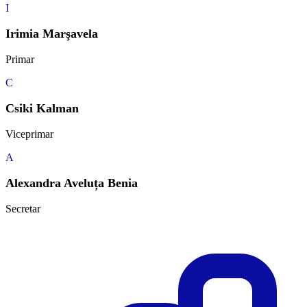
I
Irimia Marşavela
Primar
C
Csiki Kalman
Viceprimar
A
Alexandra Aveluța Benia
Secretar