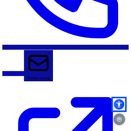
Sună acum
Trimite mesaj