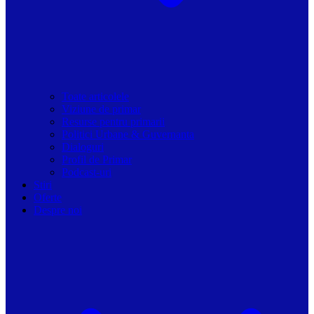
Toate articolele
Viziune de primar
Resurse pentru primarii
Politici Urbane & Guvernanta
Dialoguri
Profil de Primar
Podcast-uri
Stiri
Oferte
Despre noi