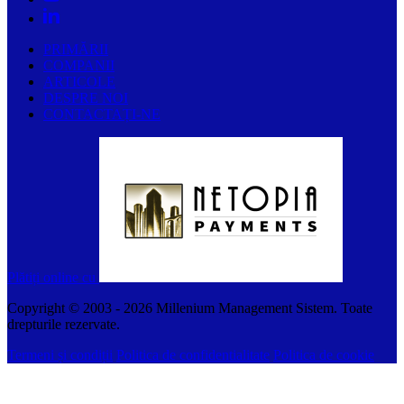
PRIMĂRII
COMPANII
ARTICOLE
DESPRE NOI
CONTACTAȚI-NE
Plătiți online cu
Copyright © 2003 -
2026
Millenium Management Sistem. Toate
drepturile rezervate.
Termeni și condiții
Politica de confidentialitate
Politica de cookie