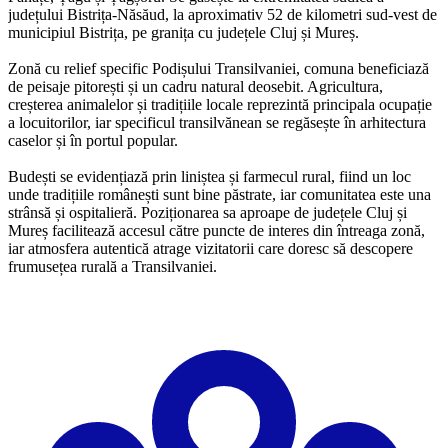
județului Bistrița-Năsăud, la aproximativ 52 de kilometri sud-vest de
municipiul Bistrița, pe granița cu județele Cluj și Mureș.
Zonă cu relief specific Podișului Transilvaniei, comuna beneficiază
de peisaje pitorești și un cadru natural deosebit. Agricultura,
creșterea animalelor și tradițiile locale reprezintă principala ocupație
a locuitorilor, iar specificul transilvănean se regăsește în arhitectura
caselor și în portul popular.
Budești se evidențiază prin liniștea și farmecul rural, fiind un loc
unde tradițiile românești sunt bine păstrate, iar comunitatea este una
strânsă și ospitalieră. Poziționarea sa aproape de județele Cluj și
Mureș facilitează accesul către puncte de interes din întreaga zonă,
iar atmosfera autentică atrage vizitatorii care doresc să descopere
frumusețea rurală a Transilvaniei.