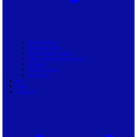
Toate articolele
Viziune de primar
Resurse pentru primarii
Politici Urbane & Guvernanta
Dialoguri
Profil de Primar
Podcast-uri
Stiri
Oferte
Despre noi