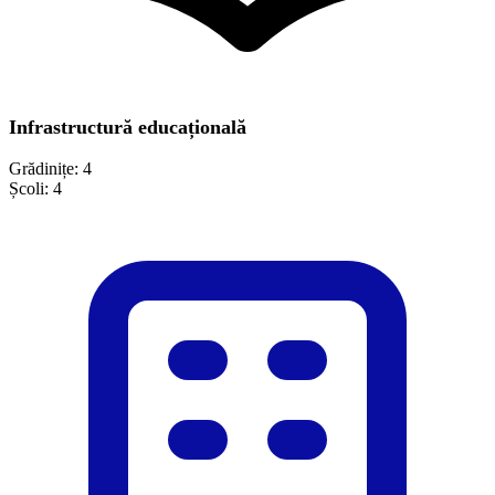
Infrastructură educațională
Grădinițe:
4
Școli:
4