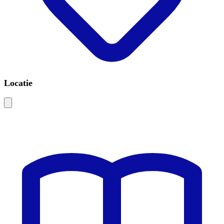
Locatie
Leaflet
|
©
OSM