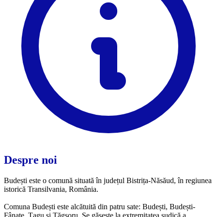
Despre noi
Budești este o comună situată în județul Bistrița-Năsăud, în regiunea
istorică Transilvania, România.
Comuna Budești este alcătuită din patru sate: Budești, Budești-
Fânațe, Țagu și Țăgșoru. Se găsește la extremitatea sudică a