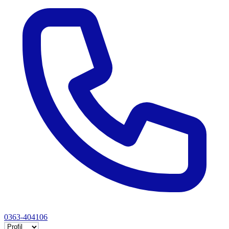
0363-404106
Selectează tab