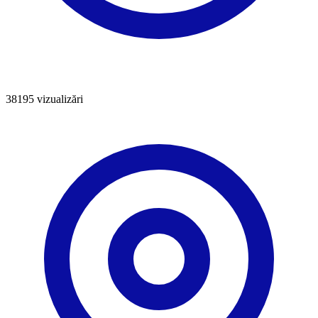
38195
vizualizări