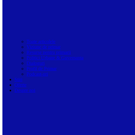
Toate articolele
Viziune de primar
Resurse pentru primarii
Politici Urbane & Guvernanta
Dialoguri
Profil de Primar
Podcast-uri
Stiri
Oferte
Despre noi