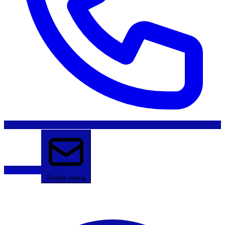
Sună acum
Trimite mesaj