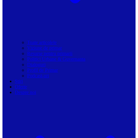
Toate articolele
Viziune de primar
Resurse pentru primarii
Politici Urbane & Guvernanta
Dialoguri
Profil de Primar
Podcast-uri
Stiri
Oferte
Despre noi