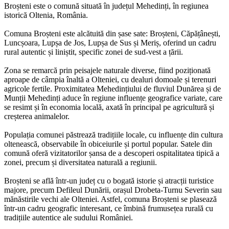
Broșteni este o comună situată în județul Mehedinți, în regiunea
istorică Oltenia, România.
Comuna Broșteni este alcătuită din șase sate: Broșteni, Căpățânești,
Luncșoara, Lupșa de Jos, Lupșa de Sus și Meriș, oferind un cadru
rural autentic și liniștit, specific zonei de sud-vest a țării.
Zona se remarcă prin peisajele naturale diverse, fiind poziționată
aproape de câmpia înaltă a Olteniei, cu dealuri domoale și terenuri
agricole fertile. Proximitatea Mehedințiului de fluviul Dunărea și de
Munții Mehedinți aduce în regiune influențe geografice variate, care
se resimt și în economia locală, axată în principal pe agricultură și
creșterea animalelor.
Populația comunei păstrează tradițiile locale, cu influențe din cultura
oltenească, observabile în obiceiurile și portul popular. Satele din
comună oferă vizitatorilor șansa de a descoperi ospitalitatea tipică a
zonei, precum și diversitatea naturală a regiunii.
Broșteni se află într-un județ cu o bogată istorie și atracții turistice
majore, precum Defileul Dunării, orașul Drobeta-Turnu Severin sau
mănăstirile vechi ale Olteniei. Astfel, comuna Broșteni se plasează
într-un cadru geografic interesant, ce îmbină frumusețea rurală cu
tradițiile autentice ale sudului României.