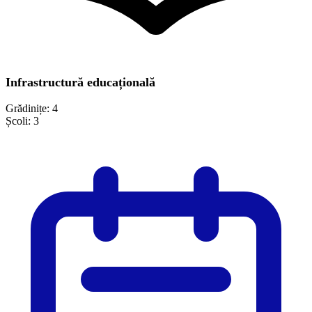
Infrastructură educațională
Grădinițe:
4
Școli:
3