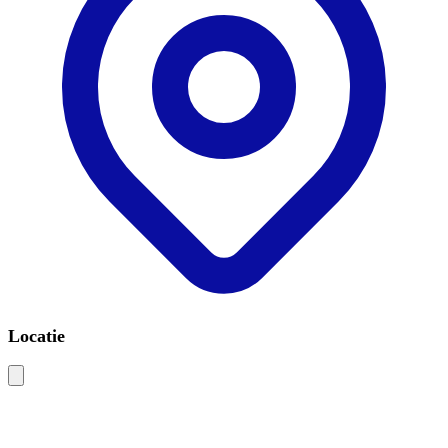
Locatie
Leaflet
|
©
OSM