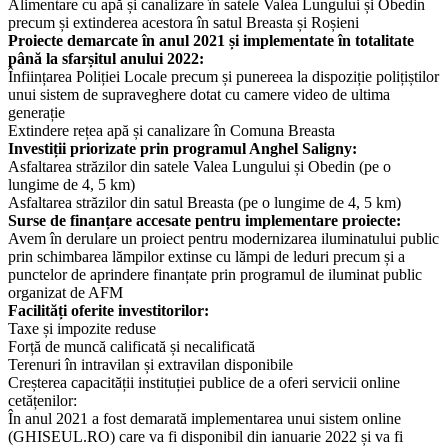
Alimentare cu apă și canalizare în satele Valea Lungului și Obedin
precum și extinderea acestora în satul Breasta și Roșieni
Proiecte demarcate în anul 2021 și implementate în totalitate
până la sfarșitul anului 2022:
Înființarea Poliției Locale precum și punereea la dispoziție polițiștilor
unui sistem de supraveghere dotat cu camere video de ultima
generație
Extindere rețea apă și canalizare în Comuna Breasta
Investiții priorizate prin programul Anghel Saligny:
Asfaltarea străzilor din satele Valea Lungului și Obedin (pe o
lungime de 4, 5 km)
Asfaltarea străzilor din satul Breasta (pe o lungime de 4, 5 km)
Surse de finanțare accesate pentru implementare proiecte:
Avem în derulare un proiect pentru modernizarea iluminatului public
prin schimbarea lămpilor extinse cu lămpi de leduri precum și a
punctelor de aprindere finanțate prin programul de iluminat public
organizat de AFM
Facilități oferite investitorilor:
Taxe și impozite reduse
Forță de muncă calificată și necalificată
Terenuri în intravilan și extravilan disponibile
Creșterea capacității instituției publice de a oferi servicii online
cetățenilor:
În anul 2021 a fost demarată implementarea unui sistem online
(GHISEUL.RO) care va fi disponibil din ianuarie 2022 și va fi