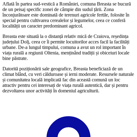
Aflată în partea sud-vestică a României, comuna Breasta se bucură
de un peisaj specific zonei de câmpie din sudul țării. Zona
înconjurătoare este dominată de terenuri agricole fertile, folosite în
special pentru cultivarea cerealelor și legumelor, ceea ce conferă
localității un caracter predominant agricol.
Breasta este situată la o distanță relativ mică de Craiova, reședința
județului Dolj, ceea ce îi permite locuitorilor acces facil la facilități
urbane. De-a lungul timpului, comuna a avut un rol important în
viața rurală a regiunii Oltenia, menținând tradiții și obiceiuri locale
bine păstrate.
Datorită poziționării sale geografice, Breasta beneficiază de un
climat blând, cu veri călduroase și ierni moderate. Resursele naturale
și comunitatea locală implicată fac din această comună un loc
atractiv pentru cei interesați de viața rurală autentică, dar și pentru
dezvoltarea unor activități în domeniul agriculturii.