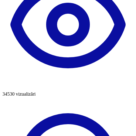
34530
vizualizări