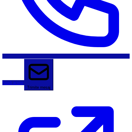
Sună acum
Trimite mesaj