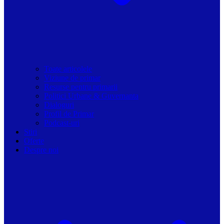
Toate articolele
Viziune de primar
Resurse pentru primarii
Politici Urbane & Guvernanta
Dialoguri
Profil de Primar
Podcast-uri
Stiri
Oferte
Despre noi