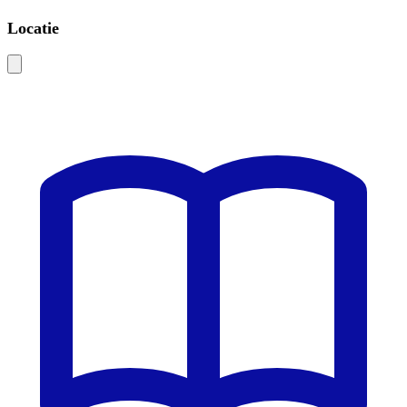
Locatie
Leaflet
|
©
OSM