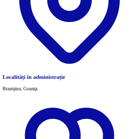
Localități în administrație
Braniştea, Goanţa