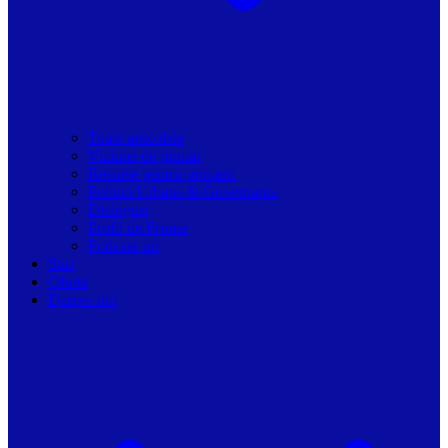
Toate articolele
Viziune de primar
Resurse pentru primarii
Politici Urbane & Guvernanta
Dialoguri
Profil de Primar
Podcast-uri
Stiri
Oferte
Despre noi