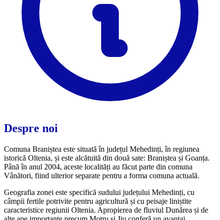
Despre noi
Comuna Braniștea este situată în județul Mehedinți, în regiunea
istorică Oltenia, și este alcătuită din două sate: Braniștea și Goanța.
Până în anul 2004, aceste localități au făcut parte din comuna
Vânători, fiind ulterior separate pentru a forma comuna actuală.
Geografia zonei este specifică sudului județului Mehedinți, cu
câmpii fertile potrivite pentru agricultură și cu peisaje liniștite
caracteristice regiunii Oltenia. Apropierea de fluviul Dunărea și de
alte ape importante precum Motru și Jiu conferă un avantaj