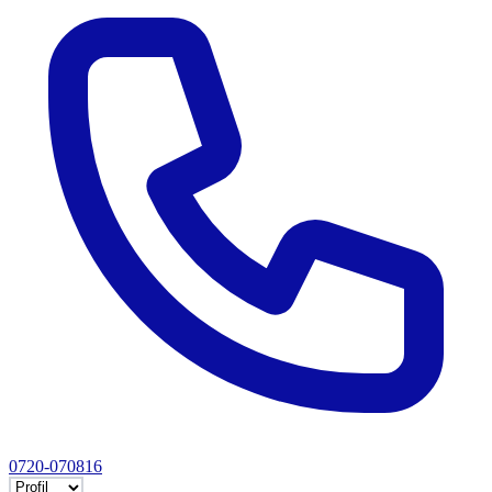
0720-070816
Selectează tab