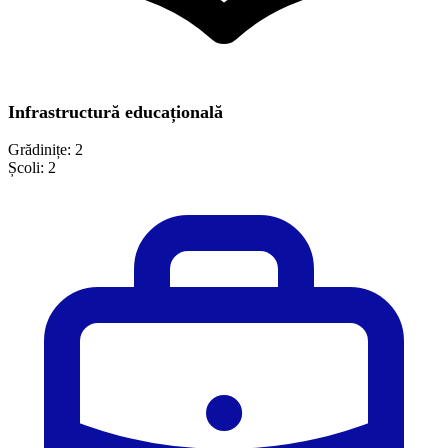
Infrastructură educațională
Grădinițe:
2
Școli:
2