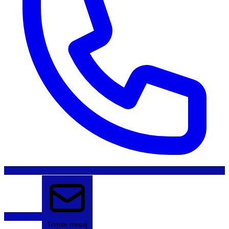
Sună acum
Trimite mesaj