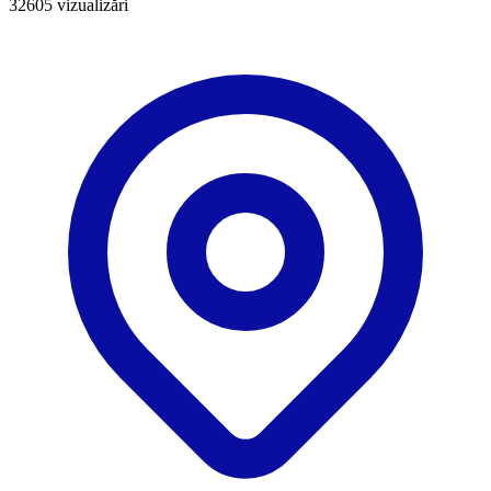
32605
vizualizări