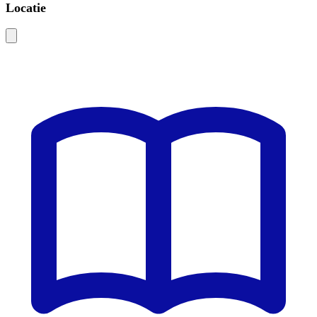
Locatie
Leaflet
|
©
OSM