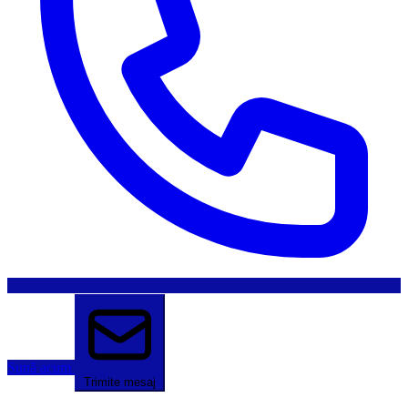
Sună acum
Trimite mesaj