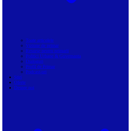
Toate articolele
Viziune de primar
Resurse pentru primarii
Politici Urbane & Guvernanta
Dialoguri
Profil de Primar
Podcast-uri
Stiri
Oferte
Despre noi