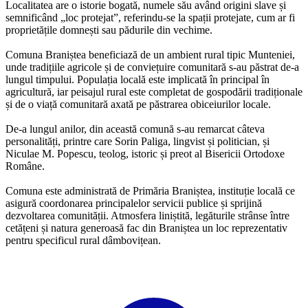
Localitatea are o istorie bogată, numele său având origini slave și
semnificând „loc protejat”, referindu-se la spații protejate, cum ar fi
proprietățile domnești sau pădurile din vechime.
Comuna Braniștea beneficiază de un ambient rural tipic Munteniei,
unde tradițiile agricole și de conviețuire comunitară s-au păstrat de-a
lungul timpului. Populația locală este implicată în principal în
agricultură, iar peisajul rural este completat de gospodării tradiționale
și de o viață comunitară axată pe păstrarea obiceiurilor locale.
De-a lungul anilor, din această comună s-au remarcat câteva
personalități, printre care Sorin Paliga, lingvist și politician, și
Niculae M. Popescu, teolog, istoric și preot al Bisericii Ortodoxe
Române.
Comuna este administrată de Primăria Braniștea, instituție locală ce
asigură coordonarea principalelor servicii publice și sprijină
dezvoltarea comunității. Atmosfera liniștită, legăturile strânse între
cetățeni și natura generoasă fac din Braniștea un loc reprezentativ
pentru specificul rural dâmbovițean.