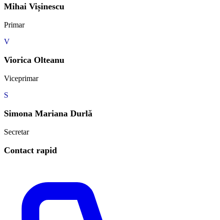
Mihai Vișinescu
Primar
V
Viorica Olteanu
Viceprimar
S
Simona Mariana Durlă
Secretar
Contact rapid