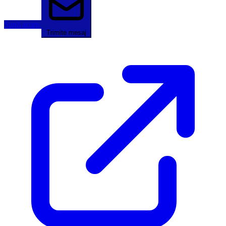
Sună acum
Trimite mesaj