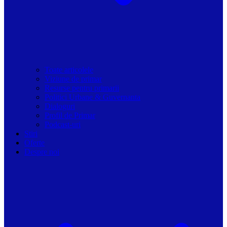
Toate articolele
Viziune de primar
Resurse pentru primarii
Politici Urbane & Guvernanta
Dialoguri
Profil de Primar
Podcast-uri
Stiri
Oferte
Despre noi