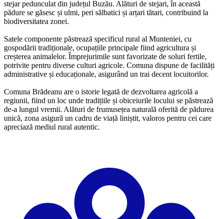
stejar pedunculat din județul Buzău. Alături de stejari, în această
pădure se găsesc și ulmi, peri sălbatici și arțari tătari, contribuind la
biodiversitatea zonei.
Satele componente păstrează specificul rural al Munteniei, cu
gospodării tradiționale, ocupațiile principale fiind agricultura și
creșterea animalelor. Împrejurimile sunt favorizate de soluri fertile,
potrivite pentru diverse culturi agricole. Comuna dispune de facilități
administrative și educaționale, asigurând un trai decent locuitorilor.
Comuna Brădeanu are o istorie legată de dezvoltarea agricolă a
regiunii, fiind un loc unde tradițiile și obiceiurile locului se păstrează
de-a lungul vremii. Alături de frumusețea naturală oferită de pădurea
unică, zona asigură un cadru de viață liniștit, valoros pentru cei care
apreciază mediul rural autentic.