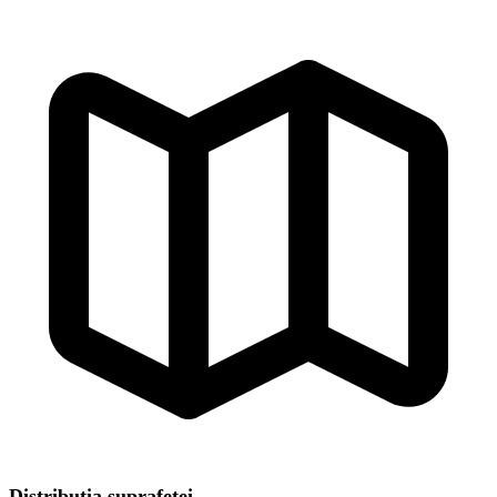
Distribuția suprafeței