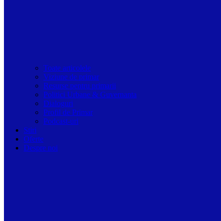
Toate articolele
Viziune de primar
Resurse pentru primarii
Politici Urbane & Guvernanta
Dialoguri
Profil de Primar
Podcast-uri
Stiri
Oferte
Despre noi