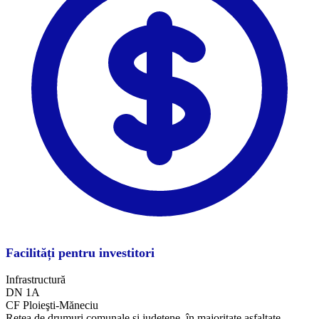
Facilități pentru investitori
Infrastructură
DN 1A
CF Ploieşti-Măneciu
Reţea de drumuri comunale şi judeţene, în majoritate asfaltate