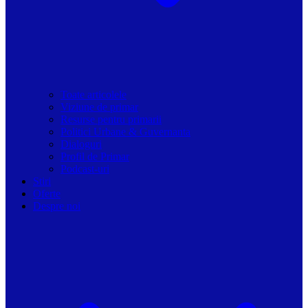
Toate articolele
Viziune de primar
Resurse pentru primarii
Politici Urbane & Guvernanta
Dialoguri
Profil de Primar
Podcast-uri
Stiri
Oferte
Despre noi