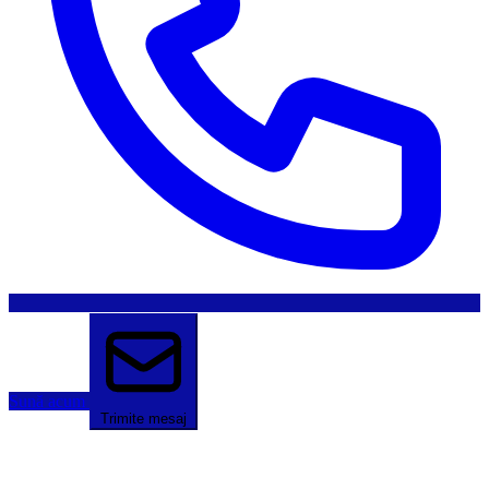
Sună acum
Trimite mesaj