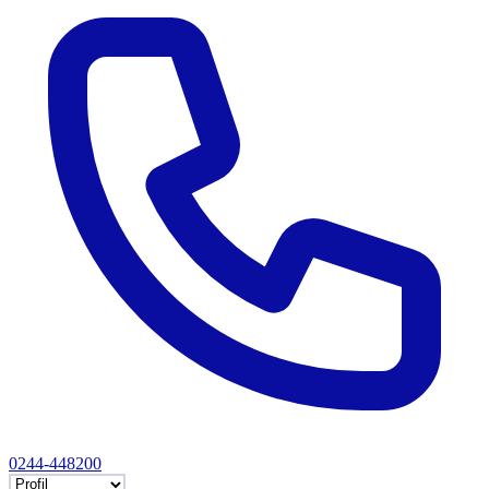
0244-448200
Selectează tab