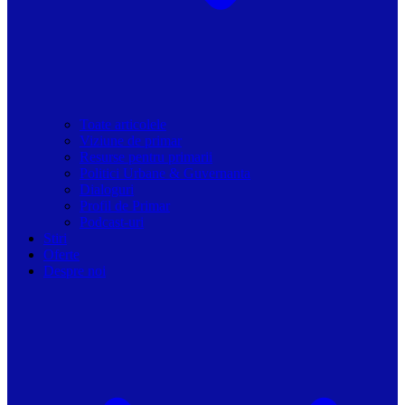
Toate articolele
Viziune de primar
Resurse pentru primarii
Politici Urbane & Guvernanta
Dialoguri
Profil de Primar
Podcast-uri
Stiri
Oferte
Despre noi