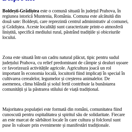
Boldești-Grădiștea
este o comună situată în județul Prahova, în
regiunea istorică Muntenia, România. Comuna este alcătuită din
două sate: Boldești, care reprezintă centrul administrativ al comunei,
și Grădiștea. Aceste localități sunt caracterizate printr-o atmosferă
liniștită, specifică mediului rural, păstrând tradițiile și obiceiurile
locului.
Zona este situată într-un cadru natural plăcut, tipic pentru sudul
județului Prahova, cu relief predominant de câmpie și dealuri ușoare
ce favorizează activitățile agricole. Agricultura joacă un rol
important în economia locală, locuitorii fiind implicați în special în
cultivarea cerealelor, legumelor și creșterea animalelor. De
asemenea, clima blândă și solul fertil contribuie la bunăstarea
comunității și la păstrarea stilului de viață tradițional.
Majoritatea populației este formată din români, comunitatea fiind
cunoscută pentru ospitalitatea și spiritul său de solidaritate. Fiecare
an este marcat de sărbători locale în care cultura și folclorul sunt
puse în valoare prin evenimente și manifestări tradiționale.