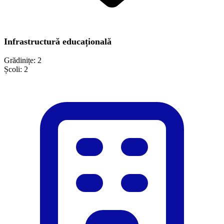
Infrastructură educațională
Grădinițe:
2
Școli:
2