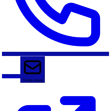
Sună acum
Trimite mesaj