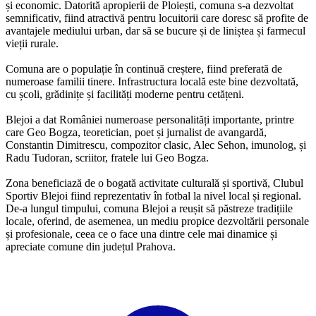
și economic. Datorită apropierii de Ploiești, comuna s-a dezvoltat
semnificativ, fiind atractivă pentru locuitorii care doresc să profite de
avantajele mediului urban, dar să se bucure și de liniștea și farmecul
vieții rurale.
Comuna are o populație în continuă creștere, fiind preferată de
numeroase familii tinere. Infrastructura locală este bine dezvoltată,
cu școli, grădinițe și facilități moderne pentru cetățeni.
Blejoi a dat României numeroase personalități importante, printre
care Geo Bogza, teoretician, poet și jurnalist de avangardă,
Constantin Dimitrescu, compozitor clasic, Alec Sehon, imunolog, și
Radu Tudoran, scriitor, fratele lui Geo Bogza.
Zona beneficiază de o bogată activitate culturală și sportivă, Clubul
Sportiv Blejoi fiind reprezentativ în fotbal la nivel local și regional.
De-a lungul timpului, comuna Blejoi a reușit să păstreze tradițiile
locale, oferind, de asemenea, un mediu propice dezvoltării personale
și profesionale, ceea ce o face una dintre cele mai dinamice și
apreciate comune din județul Prahova.