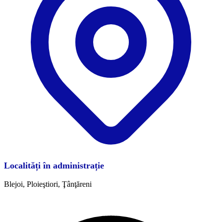
Localități în administrație
Blejoi, Ploieştiori, Ţânţăreni