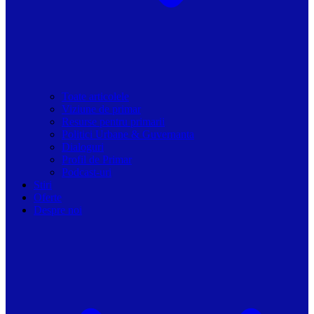
Toate articolele
Viziune de primar
Resurse pentru primarii
Politici Urbane & Guvernanta
Dialoguri
Profil de Primar
Podcast-uri
Stiri
Oferte
Despre noi