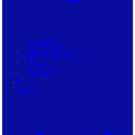
Toate articolele
Viziune de primar
Resurse pentru primarii
Politici Urbane & Guvernanta
Dialoguri
Profil de Primar
Podcast-uri
Stiri
Oferte
Despre noi