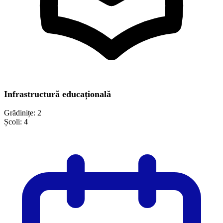
Infrastructură educațională
Grădinițe:
2
Școli:
4