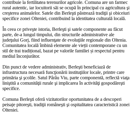
contribuie la fertilitatea terenurilor agricole. Comuna are un farmec
rural autentic, iar locuitorii săi se ocupă în principal cu agricultura şi
creşterea animalelor. Satele din Berleşti păstrează tradiţii şi obiceiuri
specifice zonei Olteniei, contribuind la identitatea culturală locală.
În ceea ce priveşte istoria, Berleşti şi satele componente au făcut
parte, de-a lungul timpului, din structurile administrative ale
judeţului Gorj, fiind influenţate de evoluţiile regionale din Oltenia.
Comunitatea locală îmbină elemente ale vieții contemporane cu un
stil de trai tradițional, bazat pe valorile familiei și respectul pentru
mediul înconjurător.
Din punct de vedere administrativ, Berleşti beneficiază de
infrastructura necesară funcţionării instituţiilor locale, printre care
primăria şi şcolile. Satul Pârâu Viu, parte componentă, reflectă viaţa
liniştită a comunităţii rurale şi implicarea în activităţi gospodăreşti
specifice.
Comuna Berleşti oferă vizitatorilor oportunitatea de a descoperi
peisaje pitoreşti, tradiţii româneşti şi ospitalitatea caracteristică zonei
Olteniei.