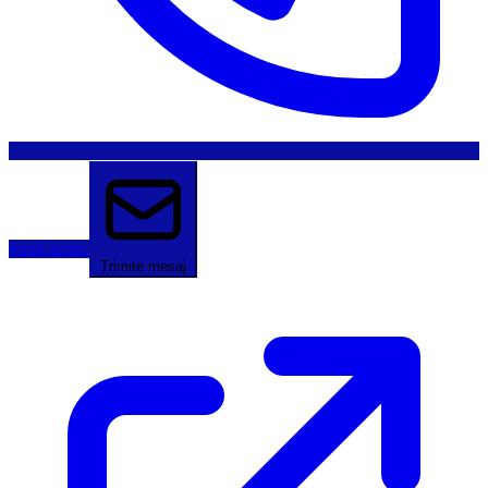
Sună acum
Trimite mesaj