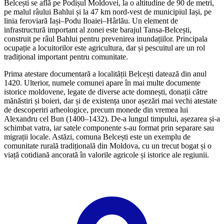
Belcești se află pe Podișul Moldovei, la o altitudine de 90 de metri,
pe malul râului Bahlui și la 47 km nord-vest de municipiul Iași, pe
linia feroviară Iași–Podu Iloaiei–Hârlău. Un element de
infrastructură important al zonei este barajul Tansa-Belcești,
construit pe râul Bahlui pentru prevenirea inundațiilor. Principala
ocupație a locuitorilor este agricultura, dar și pescuitul are un rol
tradițional important pentru comunitate.
Prima atestare documentară a localității Belcești datează din anul
1420. Ulterior, numele comunei apare în mai multe documente
istorice moldovene, legate de diverse acte domnești, donații către
mănăstiri și boieri, dar și de existența unor așezări mai vechi atestate
de descoperiri arheologice, precum monede din vremea lui
Alexandru cel Bun (1400–1432). De-a lungul timpului, așezarea și-a
schimbat vatra, iar satele componente s-au format prin separare sau
migrații locale. Astăzi, comuna Belcești este un exemplu de
comunitate rurală tradițională din Moldova, cu un trecut bogat și o
viață cotidiană ancorată în valorile agricole și istorice ale regiunii.