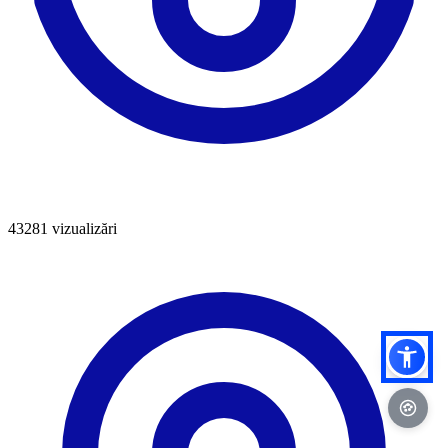
43281
vizualizări