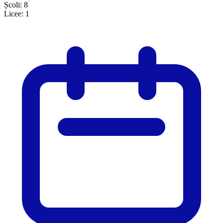
Școli:
8
Licee:
1