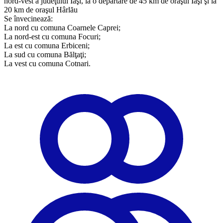
nord-vest a judeţului Iaşi, la o depărtare de 45 km de oraşul Iaşi şi la
20 km de oraşul Hârlău
Se învecinează:
La nord cu comuna Coarnele Caprei;
La nord-est cu comuna Focuri;
La est cu comuna Erbiceni;
La sud cu comuna Bălţaţi;
​La vest cu comuna Cotnari.