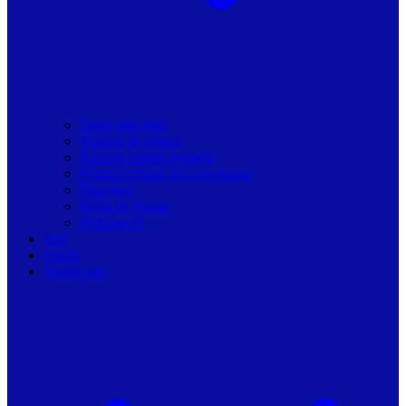
Toate articolele
Viziune de primar
Resurse pentru primarii
Politici Urbane & Guvernanta
Dialoguri
Profil de Primar
Podcast-uri
Stiri
Oferte
Despre noi