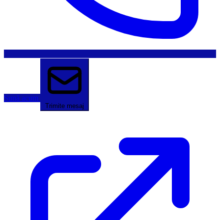
Sună acum
Trimite mesaj