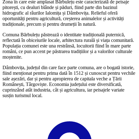
Zona în care este amplasat Bărbulețu este caracterizată de peisaje
pitorești, cu dealuri blânde și păduri, fiind parte din bazinul
hidrografic al râurilor Ialomița și Dâmbovița. Relieful oferă
oportunități pentru agricultură, creșterea animalelor și activități
tradiționale, precum și pentru drumeții în natură.
Comuna Bărbulețu păstrează o identitate tradițională puternică,
reflectată în obiceiurile locale, arhitectura rurală și viața comunitară.
Populația comunei este una restrânsă, locuitorii fiind în mare parte
români, ce pun accent pe păstrarea tradițiilor și a valorilor culturale
moștenite.
Dâmbovița, județul din care face parte comuna, are o bogată istorie,
fiind menționat pentru prima dată în 1512 și cunoscut pentru vechile
sale așezări, dar și pentru apropierea de capitala veche a Țării
Românești, Târgoviște. Economia județului este diversificată,
cuprinzând atât industria, cât și agricultura, iar peisajele variate
susțin turismul local.