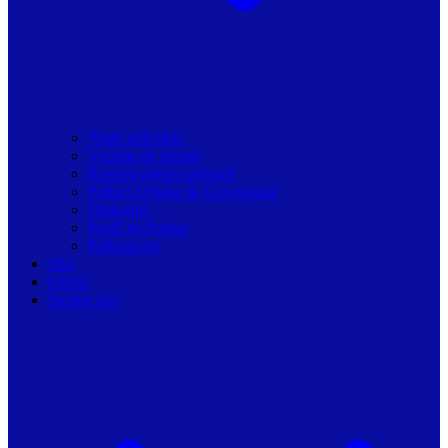
Toate articolele
Viziune de primar
Resurse pentru primarii
Politici Urbane & Guvernanta
Dialoguri
Profil de Primar
Podcast-uri
Stiri
Oferte
Despre noi