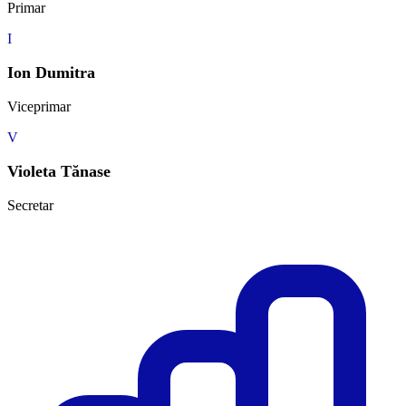
Primar
I
Ion Dumitra
Viceprimar
V
Violeta Tănase
Secretar