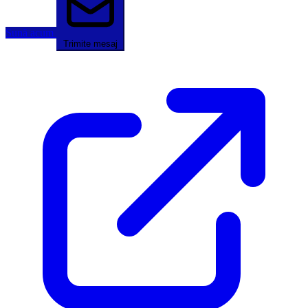
Sună acum
Trimite mesaj