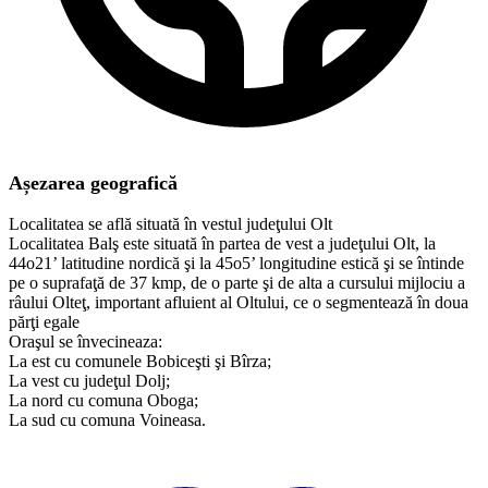
Așezarea geografică
Localitatea se află situată în vestul judeţului Olt
Localitatea Balş este situată în partea de vest a judeţului Olt, la
44o21’ latitudine nordică şi la 45o5’ longitudine estică şi se întinde
pe o suprafaţă de 37 kmp, de o parte şi de alta a cursului mijlociu a
râului Olteţ, important afluient al Oltului, ce o segmentează în doua
părţi egale
Oraşul se învecineaza:
La est cu comunele Bobiceşti şi Bîrza;
La vest cu judeţul Dolj;
La nord cu comuna Oboga;
​La sud cu comuna Voineasa.