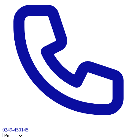
0249-450145
Selectează tab