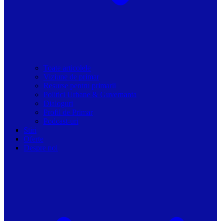
Toate articolele
Viziune de primar
Resurse pentru primarii
Politici Urbane & Guvernanta
Dialoguri
Profil de Primar
Podcast-uri
Stiri
Oferte
Despre noi