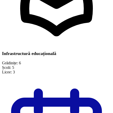
Infrastructură educațională
Grădinițe:
6
Școli:
5
Licee:
3