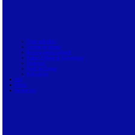
Toate articolele
Viziune de primar
Resurse pentru primarii
Politici Urbane & Guvernanta
Dialoguri
Profil de Primar
Podcast-uri
Stiri
Oferte
Despre noi