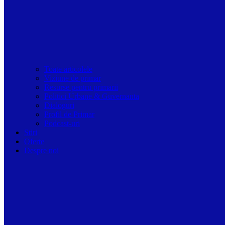
Toate articolele
Viziune de primar
Resurse pentru primarii
Politici Urbane & Guvernanta
Dialoguri
Profil de Primar
Podcast-uri
Stiri
Oferte
Despre noi