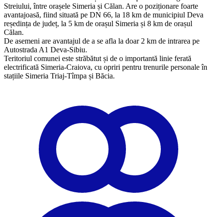
Streiului, între orașele Simeria și Călan. Are o poziționare foarte
avantajoasă, fiind situată pe DN 66, la 18 km de municipiul Deva
reședința de județ, la 5 km de orașul Simeria și 8 km de orașul
Călan.
De asemeni are avantajul de a se afla la doar 2 km de intrarea pe
Autostrada A1 Deva-Sibiu.
​Teritoriul comunei este străbătut și de o importantă linie ferată
electrificată Simeria-Craiova, cu opriri pentru trenurile personale în
stațiile Simeria Triaj-Tîmpa și Băcia.