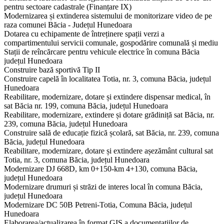
pentru sectoare cadastrale (Finanțare IX)
Modernizarea și extinderea sistemului de monitorizare video de pe
raza comunei Băcia - Județul Hunedoara
Dotarea cu echipamente de întreținere spații verzi a
compartimentului servicii comunale, gospodărire comunală și mediu
Stații de reîncărcare pentru vehicule electrice în comuna Băcia
județul Hunedoara
Construire bază sportivă Tip II
Construire capelă în localitatea Totia, nr. 3, comuna Băcia, județul
Hunedoara
Reabilitare, modernizare, dotare și extindere dispensar medical, în
sat Băcia nr. 199, comuna Băcia, județul Hunedoara
Reabilitare, modernizare, extindere și dotare grădiniță sat Băcia, nr.
239, comuna Băcia, județul Hunedoara
Construire sală de educație fizică școlară, sat Băcia, nr. 239, comuna
Băcia, județul Hunedoara
Reabilitare, modernizare, dotare și extindere așezământ cultural sat
Totia, nr. 3, comuna Băcia, județul Hunedoara
Modernizare DJ 668D, km 0+150-km 4+130, comuna Băcia,
județul Hunedoara
Modernizare drumuri și străzi de interes local în comuna Băcia,
județul Hunedoara
Modernizare DC 50B Petreni-Totia, Comuna Băcia, județul
Hunedoara
Elaborarea/actualizarea în format GIS a documentațiilor de