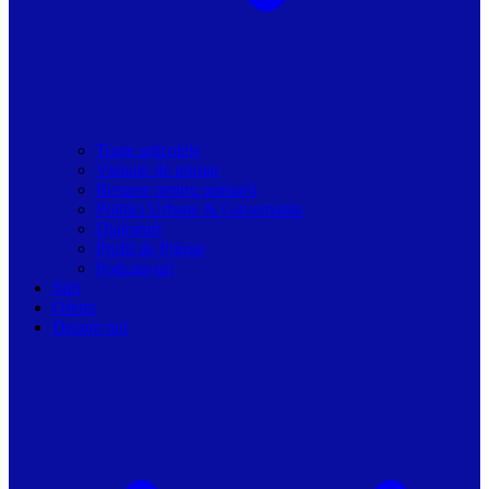
Toate articolele
Viziune de primar
Resurse pentru primarii
Politici Urbane & Guvernanta
Dialoguri
Profil de Primar
Podcast-uri
Stiri
Oferte
Despre noi