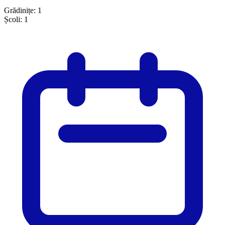
Grădinițe:
1
Școli:
1