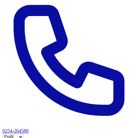
0254-264580
Selectează tab