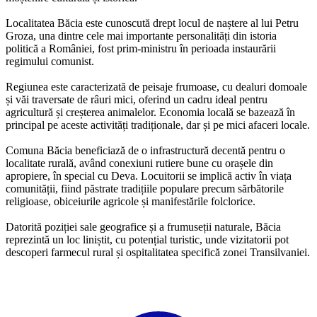
Localitatea Băcia este cunoscută drept locul de naștere al lui Petru
Groza, una dintre cele mai importante personalități din istoria
politică a României, fost prim-ministru în perioada instaurării
regimului comunist.
Regiunea este caracterizată de peisaje frumoase, cu dealuri domoale
și văi traversate de râuri mici, oferind un cadru ideal pentru
agricultură și creșterea animalelor. Economia locală se bazează în
principal pe aceste activități tradiționale, dar și pe mici afaceri locale.
Comuna Băcia beneficiază de o infrastructură decentă pentru o
localitate rurală, având conexiuni rutiere bune cu orașele din
apropiere, în special cu Deva. Locuitorii se implică activ în viața
comunității, fiind păstrate tradițiile populare precum sărbătorile
religioase, obiceiurile agricole și manifestările folclorice.
Datorită poziției sale geografice și a frumuseții naturale, Băcia
reprezintă un loc liniștit, cu potențial turistic, unde vizitatorii pot
descoperi farmecul rural și ospitalitatea specifică zonei Transilvaniei.