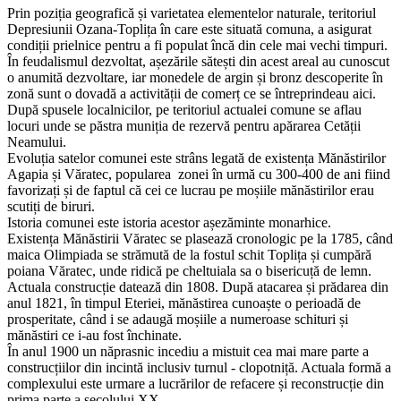
Prin poziția geografică și varietatea elementelor naturale, teritoriul
Depresiunii Ozana-Toplița în care este situată comuna, a asigurat
condiții prielnice pentru a fi populat încă din cele mai vechi timpuri.
În feudalismul dezvoltat, așezările sătești din acest areal au cunoscut
o anumită dezvoltare, iar monedele de argin și bronz descoperite în
zonă sunt o dovadă a activității de comerț ce se întreprindeau aici.
După spusele localnicilor, pe teritoriul actualei comune se aflau
locuri unde se păstra muniția de rezervă pentru apărarea Cetății
Neamului.
Evoluția satelor comunei este strâns legată de existența Mănăstirilor
Agapia și Văratec, popularea zonei în urmă cu 300-400 de ani fiind
favorizați și de faptul că cei ce lucrau pe moșiile mănăstirilor erau
scutiți de biruri.
Istoria comunei este istoria acestor așezăminte monarhice.
Existența Mănăstirii Văratec se plasează cronologic pe la 1785, când
maica Olimpiada se strămută de la fostul schit Toplița și cumpără
poiana Văratec, unde ridică pe cheltuiala sa o bisericuță de lemn.
Actuala construcție datează din 1808. După atacarea și prădarea din
anul 1821, în timpul Eteriei, mănăstirea cunoaște o perioadă de
prosperitate, când i se adaugă moșiile a numeroase schituri și
mănăstiri ce i-au fost închinate.
În anul 1900 un năprasnic incediu a mistuit cea mai mare parte a
construcțiilor din incintă inclusiv turnul - clopotniță. Actuala formă a
complexului este urmare a lucrărilor de refacere și reconstrucție din
prima parte a secolului XX.