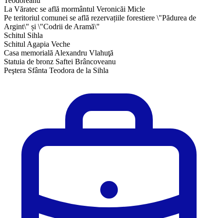
Teodoreanu
La Văratec se află mormântul Veronicăi Micle
Pe teritoriul comunei se află rezervațiile forestiere \"Pădurea de
Argint\" și \"Codrii de Aramă\"
Schitul Sihla
Schitul Agapia Veche
Casa memorială Alexandru Vlahuţă
Statuia de bronz Saftei Brâncoveanu
Peştera Sfânta Teodora de la Sihla