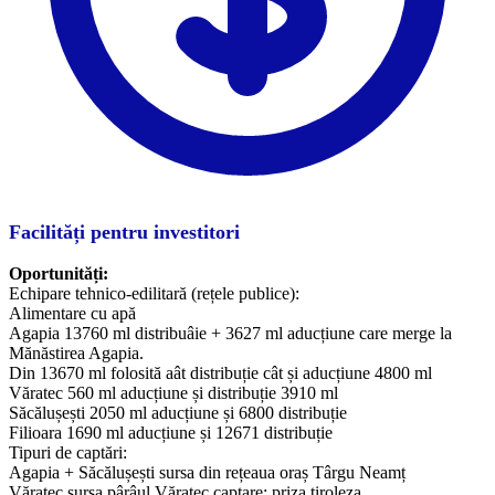
Facilități pentru investitori
Oportunități:
Echipare tehnico-edilitară (rețele publice):
Alimentare cu apă
Agapia 13760 ml distribuâie + 3627 ml aducțiune care merge la
Mănăstirea Agapia.
Din 13670 ml folosită aât distribuție cât și aducțiune 4800 ml
Văratec 560 ml aducțiune și distribuție 3910 ml
Săcălușești 2050 ml aducțiune și 6800 distribuție
Filioara 1690 ml aducțiune și 12671 distribuție
Tipuri de captări:
Agapia + Săcălușești sursa din rețeaua oraș Târgu Neamț
Văratec sursa pârâul Văratec captare: priza tiroleza