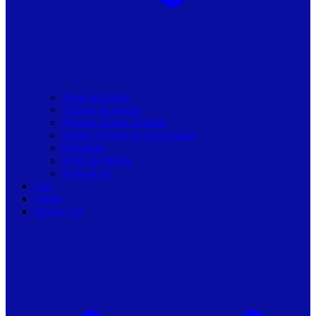
Toate articolele
Viziune de primar
Resurse pentru primarii
Politici Urbane & Guvernanta
Dialoguri
Profil de Primar
Podcast-uri
Stiri
Oferte
Despre noi