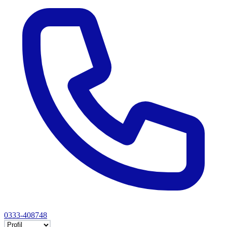
0333-408748
Selectează tab