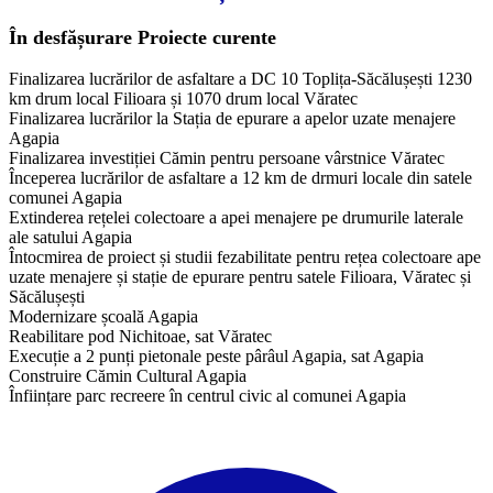
În desfășurare
Proiecte curente
Finalizarea lucrărilor de asfaltare a DC 10 Toplița-Săcălușești 1230
km drum local Filioara și 1070 drum local Văratec
Finalizarea lucrărilor la Stația de epurare a apelor uzate menajere
Agapia
Finalizarea investiției Cămin pentru persoane vârstnice Văratec
Începerea lucrărilor de asfaltare a 12 km de drmuri locale din satele
comunei Agapia
Extinderea rețelei colectoare a apei menajere pe drumurile laterale
ale satului Agapia
Întocmirea de proiect și studii fezabilitate pentru rețea colectoare ape
uzate menajere și stație de epurare pentru satele Filioara, Văratec și
Săcălușești
Modernizare școală Agapia
Reabilitare pod Nichitoae, sat Văratec
Execuție a 2 punți pietonale peste pârâul Agapia, sat Agapia
Construire Cămin Cultural Agapia
Înființare parc recreere în centrul civic al comunei Agapia