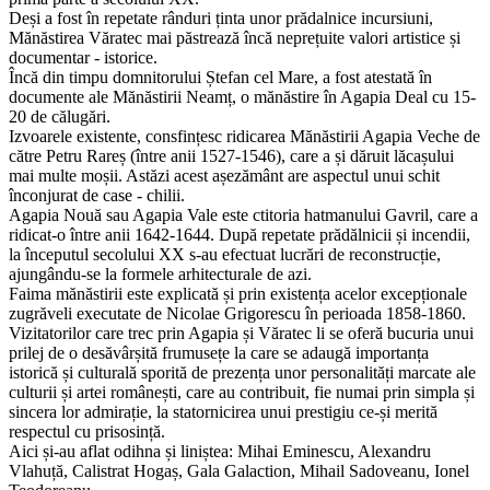
Deși a fost în repetate rânduri ținta unor prădalnice incursiuni,
Mănăstirea Văratec mai păstrează încă neprețuite valori artistice și
documentar - istorice.
Încă din timpu domnitorului Ștefan cel Mare, a fost atestată în
documente ale Mănăstirii Neamț, o mănăstire în Agapia Deal cu 15-
20 de călugări.
Izvoarele existente, consfințesc ridicarea Mănăstirii Agapia Veche de
către Petru Rareș (între anii 1527-1546), care a și dăruit lăcașului
mai multe moșii. Astăzi acest așezământ are aspectul unui schit
înconjurat de case - chilii.
Agapia Nouă sau Agapia Vale este ctitoria hatmanului Gavril, care a
ridicat-o între anii 1642-1644. După repetate prădălnicii și incendii,
la începutul secolului XX s-au efectuat lucrări de reconstrucție,
ajungându-se la formele arhitecturale de azi.
Faima mănăstirii este explicată și prin existența acelor excepționale
zugrăveli executate de Nicolae Grigorescu în perioada 1858-1860.
Vizitatorilor care trec prin Agapia și Văratec li se oferă bucuria unui
prilej de o desăvârșită frumusețe la care se adaugă importanța
istorică și culturală sporită de prezența unor personalități marcate ale
culturii și artei românești, care au contribuit, fie numai prin simpla și
sincera lor admirație, la statornicirea unui prestigiu ce-și merită
respectul cu prisosință.
Aici și-au aflat odihna și liniștea: Mihai Eminescu, Alexandru
Vlahuță, Calistrat Hogaș, Gala Galaction, Mihail Sadoveanu, Ionel