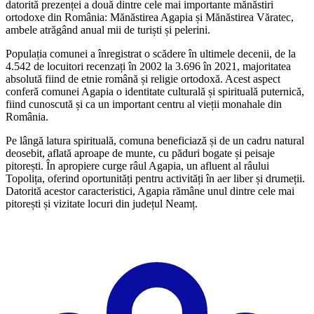
datorită prezenței a două dintre cele mai importante mănăstiri
ortodoxe din România: Mănăstirea Agapia și Mănăstirea Văratec,
ambele atrăgând anual mii de turiști și pelerini.
Populația comunei a înregistrat o scădere în ultimele decenii, de la
4.542 de locuitori recenzați în 2002 la 3.696 în 2021, majoritatea
absolută fiind de etnie română și religie ortodoxă. Acest aspect
conferă comunei Agapia o identitate culturală și spirituală puternică,
fiind cunoscută și ca un important centru al vieții monahale din
România.
Pe lângă latura spirituală, comuna beneficiază și de un cadru natural
deosebit, aflată aproape de munte, cu păduri bogate și peisaje
pitorești. În apropiere curge râul Agapia, un afluent al râului
Topolița, oferind oportunități pentru activități în aer liber și drumeții.
Datorită acestor caracteristici, Agapia rămâne unul dintre cele mai
pitorești și vizitate locuri din județul Neamț.