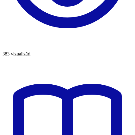
383
vizualizări