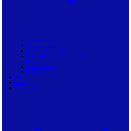
Toate articolele
Viziune de primar
Resurse pentru primarii
Politici Urbane & Guvernanta
Dialoguri
Profil de Primar
Podcast-uri
Stiri
Oferte
Despre noi