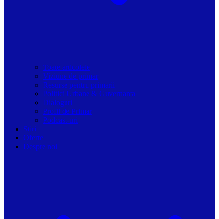
Toate articolele
Viziune de primar
Resurse pentru primarii
Politici Urbane & Guvernanta
Dialoguri
Profil de Primar
Podcast-uri
Stiri
Oferte
Despre noi