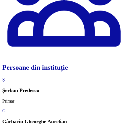
Persoane din instituție
Ș
Șerban Predescu
Primar
G
Gârbaciu Gheorghe Aurelian