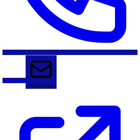
Sună acum
Trimite mesaj