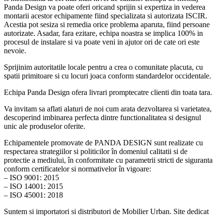
Panda Design va poate oferi oricand sprijin si expertiza in vederea
montarii acestor echipamente fiind specializata si autorizata ISCIR.
Acestia pot sesiza si remedia orice problema aparuta, fiind persoane
autorizate. Asadar, fara ezitare, echipa noastra se implica 100% in
procesul de instalare si va poate veni in ajutor ori de cate ori este
nevoie.
Sprijinim autoritatile locale pentru a crea o comunitate placuta, cu
spatii primitoare si cu locuri joaca conform standardelor occidentale.
Echipa Panda Design ofera livrari promptecatre clienti din toata tara.
Va invitam sa aflati alaturi de noi cum arata dezvoltarea si varietatea,
descoperind imbinarea perfecta dintre functionalitatea si designul
unic ale produselor oferite.
Echipamentele promovate de PANDA DESIGN sunt realizate cu
respectarea strategiilor si politicilor în domeniul calitatii si de
protectie a mediului, în conformitate cu parametrii stricti de siguranta
conform certificatelor si normativelor în vigoare:
– ISO 9001: 2015
– ISO 14001: 2015
– ISO 45001: 2018
Suntem si importatori si distributori de Mobilier Urban. Site dedicat