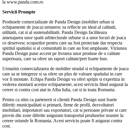
la www.panda.com.ro
Servicii Prompte
Produsele comercializate de Panda Design (mobilier urban si
echipamente de joaca) urmaresc sa reflecte un ideal al calitatii,
utilitatii, cat si al sustenabilitatii. Panda Design faciliteaza
amenajarea unor spatii arhitecturale urbane si a unor locuri de joaca
ce deservesc scopurilor pentru care au fost proiectate dar respecta
spiritul spatiului si al comunitatii in care au fost amplasate. Viziunea
Panda Design pune accent pe livrarea unor produse de o calitate
superioara, care sa ofere un raport calitate/pret foarte bun.
Urmarim comercializarea de mobilier stradal si echipamente de joaca
care sa se integreze si sa ofere un plus de valoare spatiului in care
vor fi montate. Echipa Panda Design va oferi sprijin si expertiza in
vederea montarii acestor echipamente; acest serviciu fiind asigurat la
cerere si contra cost atat in Alba Iulia, cat si in toata Romania.
Pentru ca stim ca partenerii si clientii Panda Design sunt foarte
diferiti: municipalitati si primarii, firme de profil, dezvoltatori
imobiliari, importatori sau exportatori, cat si persoane private si care
provin din zone diferite asiguram transportul produselor noastre la
cerere oriunde în Romania. Acest serviciu poate fi asigurat contra
cost.