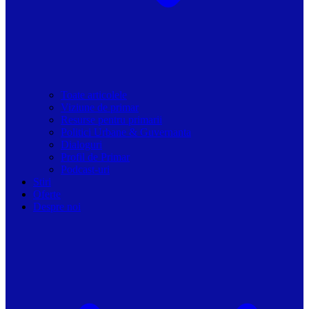
Toate articolele
Viziune de primar
Resurse pentru primarii
Politici Urbane & Guvernanta
Dialoguri
Profil de Primar
Podcast-uri
Stiri
Oferte
Despre noi