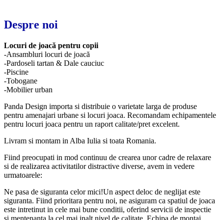
Despre noi
Locuri de joacă pentru copii
-Ansambluri locuri de joacă
-Pardoseli tartan & Dale cauciuc
-Piscine
-Tobogane
-Mobilier urban
Panda Design importa si distribuie o varietate larga de produse
pentru amenajari urbane si locuri joaca. Recomandam echipamentele
pentru locuri joaca pentru un raport calitate/pret excelent.
Livram si montam in Alba Iulia si toata Romania.
Fiind preocupati in mod continuu de crearea unor cadre de relaxare
si de realizarea activitatilor distractive diverse, avem in vedere
urmatoarele:
Ne pasa de siguranta celor mici!Un aspect deloc de neglijat este
siguranta. Fiind prioritara pentru noi, ne asiguram ca spatiul de joaca
este intretinut in cele mai bune conditii, oferind servicii de inspectie
si mentenanta la cel mai inalt nivel de calitate. Echipa de montaj