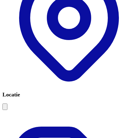
Locatie
Leaflet
|
©
OSM