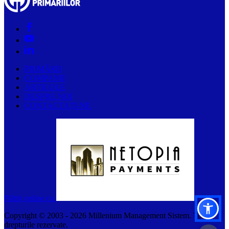
PRIMĂRII
COMPANII
ARTICOLE
DESPRE NOI
CONTACTAȚI-NE
Plătiți online cu
Copyright © 2003 -
2026
Millenium Management Sistem. Toate
drepturile rezervate.