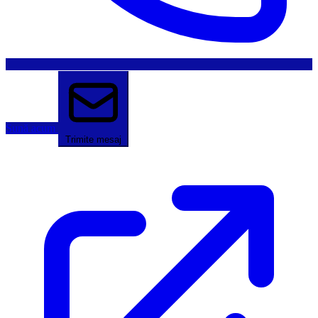
Sună acum
Trimite mesaj