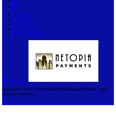
PRIMĂRII
COMPANII
ARTICOLE
DESPRE NOI
CONTACTAȚI-NE
Plătiți online cu
Copyright © 2003 -
2026
Millenium Management Sistem. Toate
drepturile rezervate.
Termeni și condiții
Politica de confidentialitate
Politica de cookie