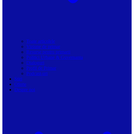
Toate articolele
Viziune de primar
Resurse pentru primarii
Politici Urbane & Guvernanta
Dialoguri
Profil de Primar
Podcast-uri
Stiri
Oferte
Despre noi