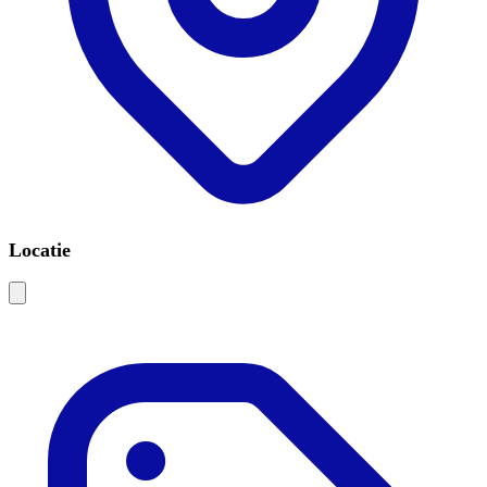
Locatie
Leaflet
|
©
OSM