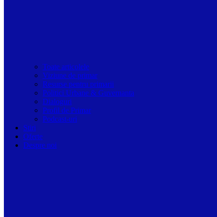
Toate articolele
Viziune de primar
Resurse pentru primarii
Politici Urbane & Guvernanta
Dialoguri
Profil de Primar
Podcast-uri
Stiri
Oferte
Despre noi