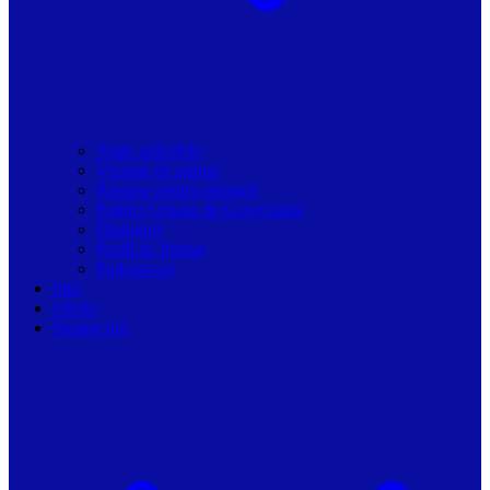
Toate articolele
Viziune de primar
Resurse pentru primarii
Politici Urbane & Guvernanta
Dialoguri
Profil de Primar
Podcast-uri
Stiri
Oferte
Despre noi