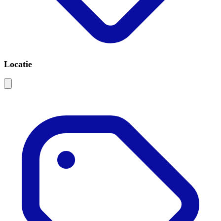
Locatie
Leaflet
|
©
OSM