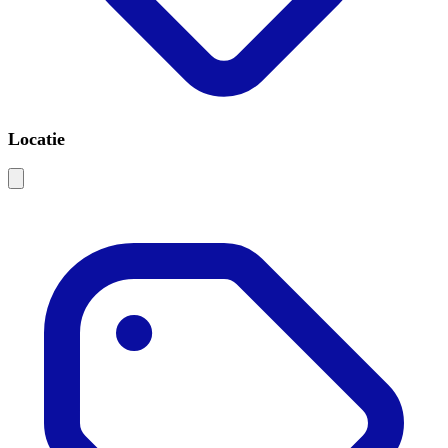
Locatie
Leaflet
|
©
OSM