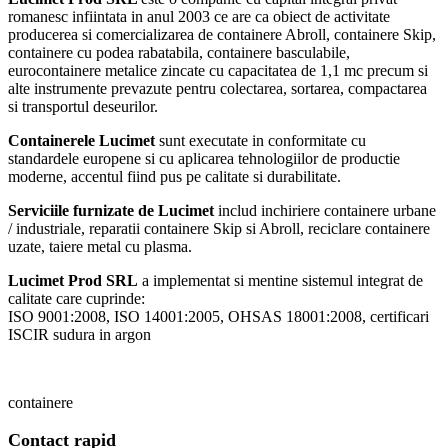
romanesc infiintata in anul 2003 ce are ca obiect de activitate
producerea si comercializarea de containere Abroll, containere Skip,
containere cu podea rabatabila, containere basculabile,
eurocontainere metalice zincate cu capacitatea de 1,1 mc precum si
alte instrumente prevazute pentru colectarea, sortarea, compactarea
si transportul deseurilor.
Containerele Lucimet
sunt executate in conformitate cu
standardele europene si cu aplicarea tehnologiilor de productie
moderne, accentul fiind pus pe calitate si durabilitate.
Serviciile furnizate de Lucimet
includ inchiriere containere urbane
/ industriale, reparatii containere Skip si Abroll, reciclare containere
uzate, taiere metal cu plasma.
Lucimet Prod SRL
a implementat si mentine sistemul integrat de
calitate care cuprinde:
ISO 9001:2008, ISO 14001:2005, OHSAS 18001:2008, certificari
ISCIR sudura in argon
containere
Contact rapid