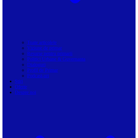
Toate articolele
Viziune de primar
Resurse pentru primarii
Politici Urbane & Guvernanta
Dialoguri
Profil de Primar
Podcast-uri
Stiri
Oferte
Despre noi