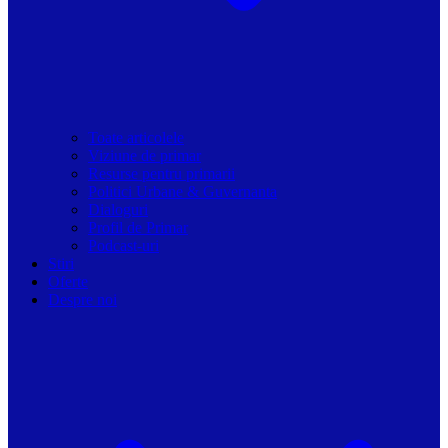
Toate articolele
Viziune de primar
Resurse pentru primarii
Politici Urbane & Guvernanta
Dialoguri
Profil de Primar
Podcast-uri
Stiri
Oferte
Despre noi