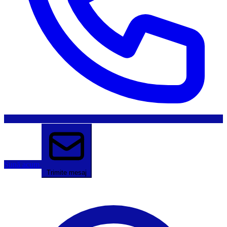
Sună acum
Trimite mesaj