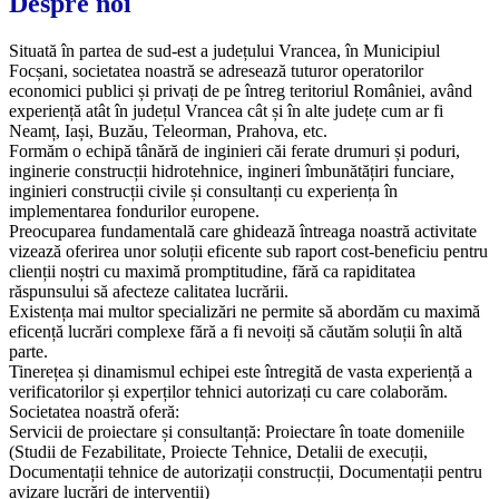
Despre noi
Situată în partea de sud-est a județului Vrancea, în Municipiul
Focșani, societatea noastră se adresează tuturor operatorilor
economici publici și privați de pe întreg teritoriul României, având
experiență atât în județul Vrancea cât și în alte județe cum ar fi
Neamț, Iași, Buzău, Teleorman, Prahova, etc.
Formăm o echipă tânără de inginieri căi ferate drumuri și poduri,
inginerie construcții hidrotehnice, ingineri îmbunătățiri funciare,
inginieri construcții civile și consultanți cu experiența în
implementarea fondurilor europene.
Preocuparea fundamentală care ghidează întreaga noastră activitate
vizează oferirea unor soluții eficente sub raport cost-beneficiu pentru
clienții noștri cu maximă promptitudine, fără ca rapiditatea
răspunsului să afecteze calitatea lucrării.
Existența mai multor specializări ne permite să abordăm cu maximă
eficență lucrări complexe fără a fi nevoiți să căutăm soluții în altă
parte.
Tinerețea și dinamismul echipei este întregită de vasta experiență a
verificatorilor și experților tehnici autorizați cu care colaborăm.
Societatea noastră oferă:
Servicii de proiectare și consultanță: Proiectare în toate domeniile
(Studii de Fezabilitate, Proiecte Tehnice, Detalii de execuții,
Documentații tehnice de autorizații construcții, Documentații pentru
avizare lucrări de intervenții)