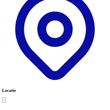
Locatie
Leaflet
|
©
OSM