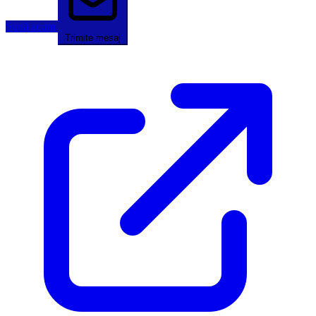
Sună acum
Trimite mesaj