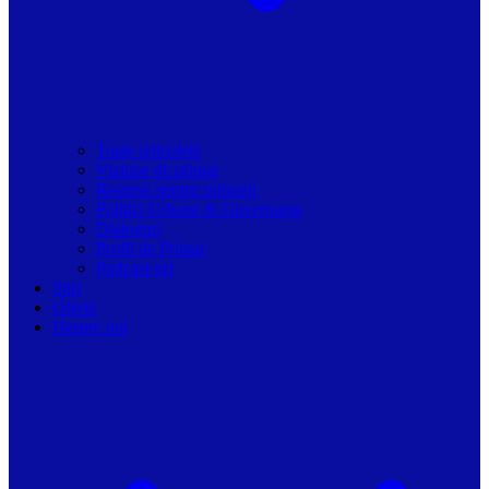
Toate articolele
Viziune de primar
Resurse pentru primarii
Politici Urbane & Guvernanta
Dialoguri
Profil de Primar
Podcast-uri
Stiri
Oferte
Despre noi