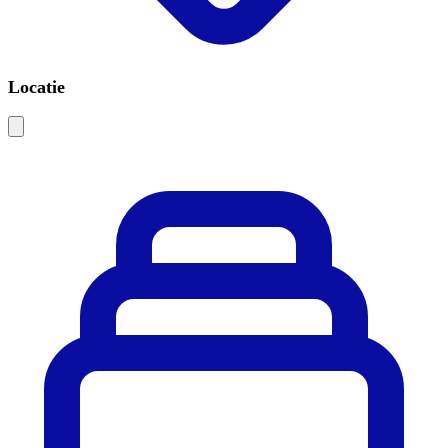
Locatie
Leaflet
|
©
OSM